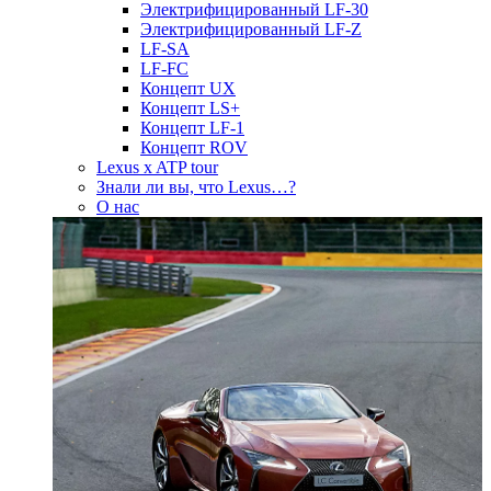
Электрифицированный LF-30
Электрифицированный LF-Z
LF-SA
LF-FC
Концепт UX
Концепт LS+
Концепт LF-1
Концепт ROV
Lexus x ATP tour
Знали ли вы, что Lexus…?
О нас