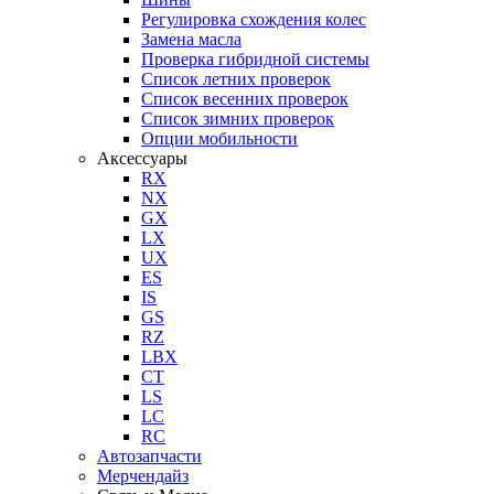
Регулировка схождения колес
Замена масла
Проверка гибридной системы
Список летних проверок
Список весенних проверок
Список зимних проверок
Опции мобильности
Аксессуары
RX
NX
GX
LX
UX
ES
IS
GS
RZ
LBX
CT
LS
LC
RC
Автозапчасти
Мерчендайз