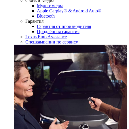
Связь и Медиа
Мультимедиа
Apple Carplay® & Android Auto®
Bluetooth
Гарантия
Гарантия от производителя
Продлённая гарантия
Lexus Euro Assistance
Спецкампании по сервису