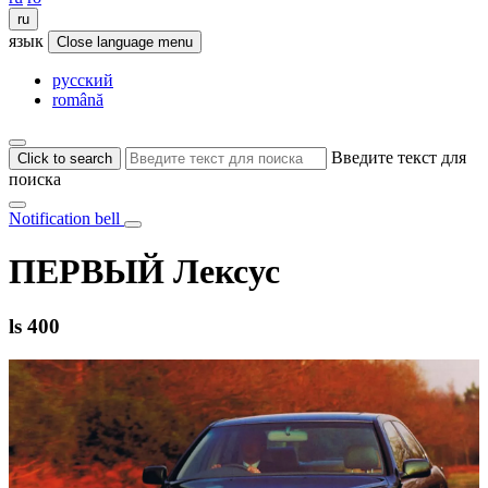
ru
язык
Close language menu
русский
română
Введите текст для
Click to search
поиска
Notification bell
ПЕРВЫЙ Лексус
ls 400