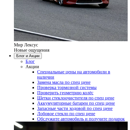
Мир Лексус
Новые ощущения
Блог и Акции
Блог
Акции
Специальные цены на автомобили в
наличии
Замена масла по спец цене
Проверка тормозной системы
Проверить геометрию колёс
Щетки стеклоочистителя по спец цене
Аккумуляторные батареи по спец цене
Запасные части ходовой по спец цене
Лобовое стекло по спец цене
Обслужите автомобиль и получите подарок