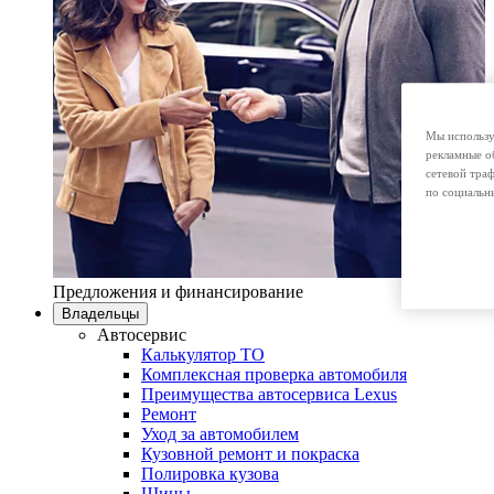
Мы использу
рекламные о
сетевой тра
по социальн
Предложения и финансирование
Владельцы
Автосервис
Калькулятор ТО
Комплексная проверка автомобиля
Преимущества автосервиса Lexus
Ремонт
Уход за автомобилем
Кузовной ремонт и покраска
Полировка кузова
Шины