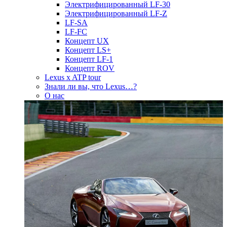
Электрифицированный LF-30
Электрифицированный LF-Z
LF-SA
LF-FC
Концепт UX
Концепт LS+
Концепт LF-1
Концепт ROV
Lexus x ATP tour
Знали ли вы, что Lexus…?
О нас