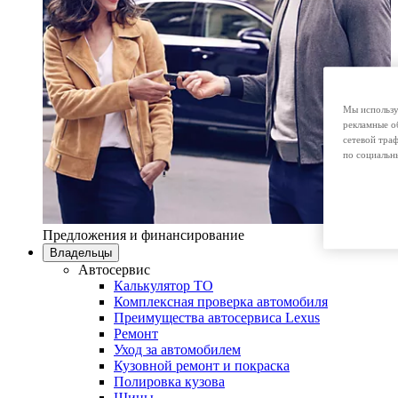
Мы использу
рекламные о
сетевой тра
по социальн
Предложения и финансирование
Владельцы
Автосервис
Калькулятор ТО
Комплексная проверка автомобиля
Преимущества автосервиса Lexus
Ремонт
Уход за автомобилем
Кузовной ремонт и покраска
Полировка кузова
Шины