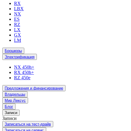
RX
LBX
NX
ES
RZ
LX
GX
LM
Брошюры
Электрификация
NX 450h+
RX 450h+
RZ 450e
Предложения и финансирование
Владельцы
Мир Лексус
Блог
Записи
Записи
Записаться на тест-драйв
Записаться на сервис