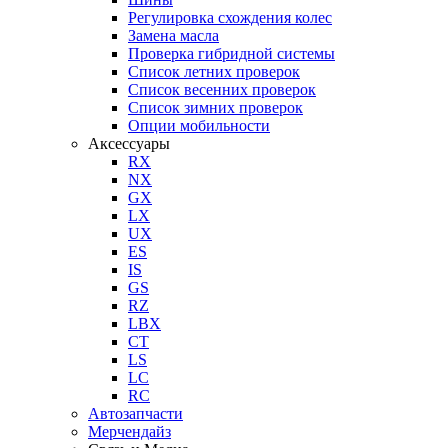
Регулировка схождения колес
Замена масла
Проверка гибридной системы
Список летних проверок
Список весенних проверок
Список зимних проверок
Опции мобильности
Аксессуары
RX
NX
GX
LX
UX
ES
IS
GS
RZ
LBX
CT
LS
LC
RC
Автозапчасти
Мерчендайз