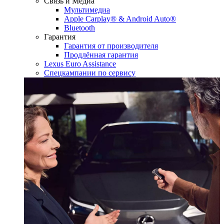
Связь и Медиа
Мультимедиа
Apple Carplay® & Android Auto®
Bluetooth
Гарантия
Гарантия от производителя
Продлённая гарантия
Lexus Euro Assistance
Спецкампании по сервису