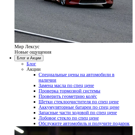
Мир Лексус
Новые ощущения
Блог и Акции
Блог
Акции
Специальные цены на автомобили в
наличии
Замена масла по спец цене
Проверка тормозной системы
Проверить геометрию колёс
Щетки стеклоочистителя по спец цене
Аккумуляторные батареи по спец цене
Запасные части ходовой по спец цене
Лобовое стекло по спец цене
Обслужите автомобиль и получите подарок