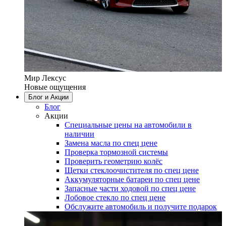
Мир Лексус
Новые ощущения
Блог и Акции
Блог
Акции
Специальные цены на автомобили в
наличии
Замена масла по спец цене
Проверка тормозной системы
Проверить геометрию колёс
Щетки стеклоочистителя по спец цене
Аккумуляторные батареи по спец цене
Запасные части ходовой по спец цене
Лобовое стекло по спец цене
Обслужите автомобиль и получите подарок