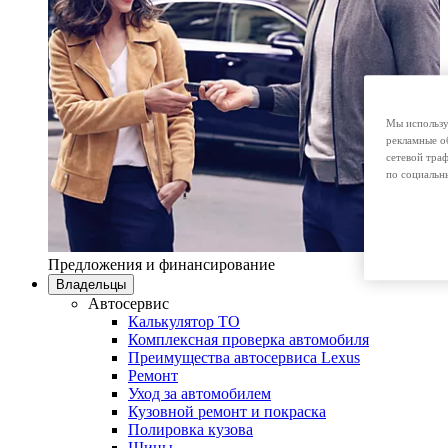
Мы использу
рекламные о
сетевой тра
по социальн
Предложения и финансирование
Владельцы
Автосервис
Калькулятор ТО
Комплексная проверка автомобиля
Преимущества автосервиса Lexus
Ремонт
Уход за автомобилем
Кузовной ремонт и покраска
Полировка кузова
Шины