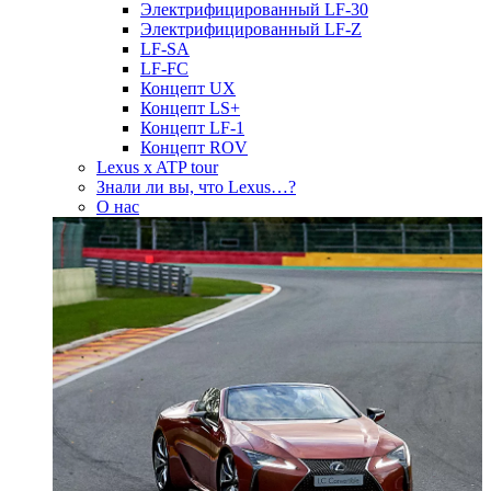
Электрифицированный LF-30
Электрифицированный LF-Z
LF-SA
LF-FC
Концепт UX
Концепт LS+
Концепт LF-1
Концепт ROV
Lexus x ATP tour
Знали ли вы, что Lexus…?
О нас