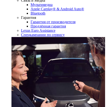
Связь и Медиа
Мультимедиа
Apple Carplay® & Android Auto®
Bluetooth
Гарантия
Гарантия от производителя
Продлённая гарантия
Lexus Euro Assistance
Спецкампании по сервису