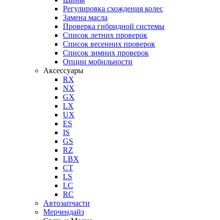
Регулировка схождения колес
Замена масла
Проверка гибридной системы
Список летних проверок
Список весенних проверок
Список зимних проверок
Опции мобильности
Аксессуары
RX
NX
GX
LX
UX
ES
IS
GS
RZ
LBX
CT
LS
LC
RC
Автозапчасти
Мерчендайз