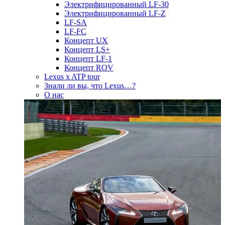
Электрифицированный LF-30
Электрифицированный LF-Z
LF-SA
LF-FC
Концепт UX
Концепт LS+
Концепт LF-1
Концепт ROV
Lexus x ATP tour
Знали ли вы, что Lexus…?
О нас