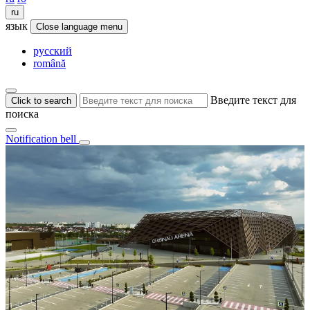
ru
язык
Close language menu
русский
română
Введите текст для
Click to search
поиска
Notification bell