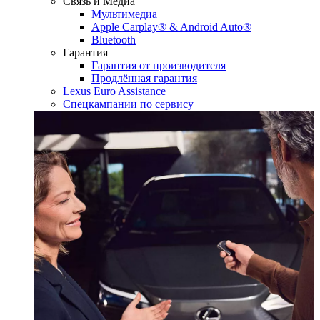
Связь и Медиа
Мультимедиа
Apple Carplay® & Android Auto®
Bluetooth
Гарантия
Гарантия от производителя
Продлённая гарантия
Lexus Euro Assistance
Спецкампании по сервису