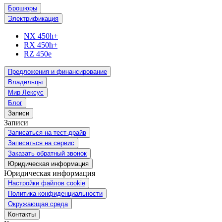
Брошюры
Электрификация
NX 450h+
RX 450h+
RZ 450e
Предложения и финансирование
Владельцы
Мир Лексус
Блог
Записи
Записи
Записаться на тест-драйв
Записаться на сервис
Заказать обратный звонок
Юридическая информация
Юридическая информация
Настройки файлов cookie
Политика конфиденциальности
Окружающая среда
Контакты