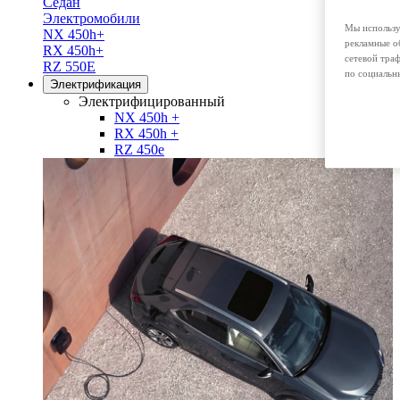
Седан
Электромобили
Мы использу
NX 450h+
рекламные о
RX 450h+
сетевой тра
RZ 550E
по социальн
Электрификация
Электрифицированный
NX 450h +
RX 450h +
RZ 450e