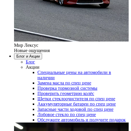
Мир Лексус
Новые ощущения
Блог и Акции
Блог
Акции
Специальные цены на автомобили в
наличии
Замена масла по спец цене
Проверка тормозной системы
Проверить геометрию колёс
Щетки стеклоочистителя по спец цене
Аккумуляторные батареи по спец цене
Запасные части ходовой по спец цене
Лобовое стекло по спец цене
Обслужите автомобиль и получите подарок