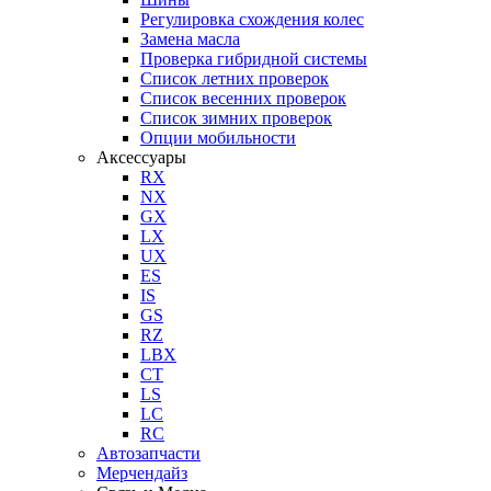
Регулировка схождения колес
Замена масла
Проверка гибридной системы
Список летних проверок
Список весенних проверок
Список зимних проверок
Опции мобильности
Аксессуары
RX
NX
GX
LX
UX
ES
IS
GS
RZ
LBX
CT
LS
LC
RC
Автозапчасти
Мерчендайз