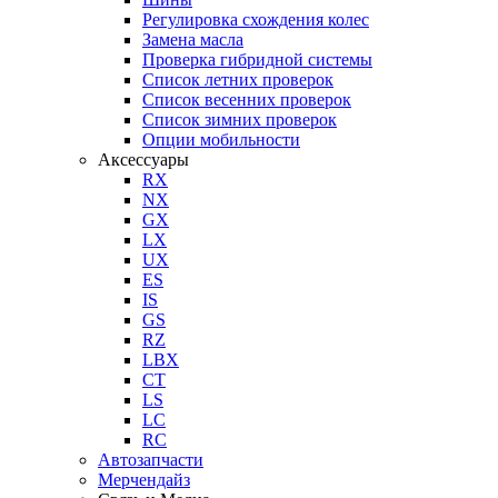
Регулировка схождения колес
Замена масла
Проверка гибридной системы
Список летних проверок
Список весенних проверок
Список зимних проверок
Опции мобильности
Аксессуары
RX
NX
GX
LX
UX
ES
IS
GS
RZ
LBX
CT
LS
LC
RC
Автозапчасти
Мерчендайз