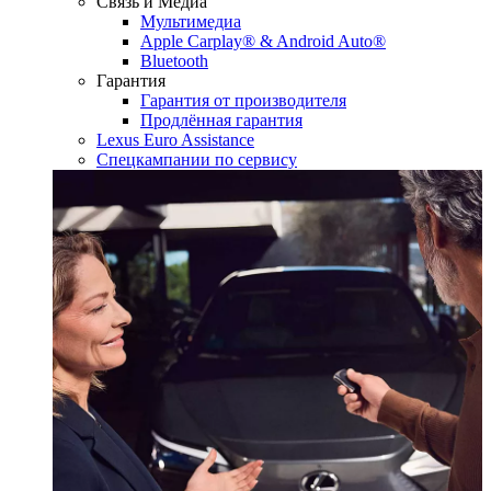
Связь и Медиа
Мультимедиа
Apple Carplay® & Android Auto®
Bluetooth
Гарантия
Гарантия от производителя
Продлённая гарантия
Lexus Euro Assistance
Спецкампании по сервису