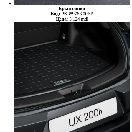
Брызговики
Код:
PK38976K00EP
Цена:
3.124 mdl