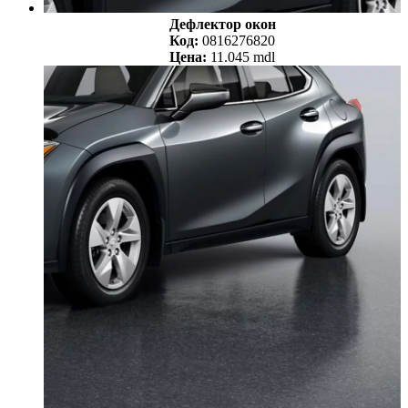
Дефлектор окон
Код:
0816276820
Цена:
11.045 mdl