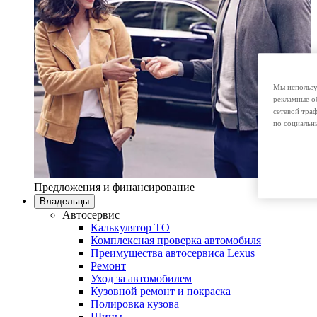
Мы использу
рекламные о
сетевой тра
по социальн
Предложения и финансирование
Владельцы
Автосервис
Калькулятор ТО
Комплексная проверка автомобиля
Преимущества автосервиса Lexus
Ремонт
Уход за автомобилем
Кузовной ремонт и покраска
Полировка кузова
Шины