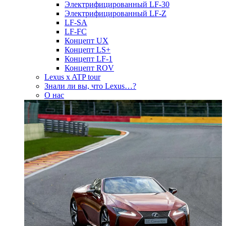
Электрифицированный LF-30
Электрифицированный LF-Z
LF-SA
LF-FC
Концепт UX
Концепт LS+
Концепт LF-1
Концепт ROV
Lexus x ATP tour
Знали ли вы, что Lexus…?
О нас