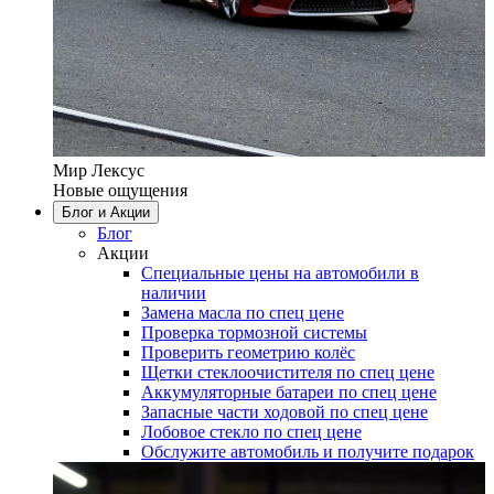
Мир Лексус
Новые ощущения
Блог и Акции
Блог
Акции
Специальные цены на автомобили в
наличии
Замена масла по спец цене
Проверка тормозной системы
Проверить геометрию колёс
Щетки стеклоочистителя по спец цене
Аккумуляторные батареи по спец цене
Запасные части ходовой по спец цене
Лобовое стекло по спец цене
Обслужите автомобиль и получите подарок