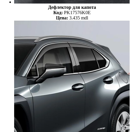
Дефлектор для капота
Код:
PK17576K0E
Цена:
3.435 mdl