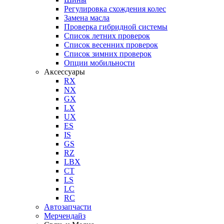
Регулировка схождения колес
Замена масла
Проверка гибридной системы
Список летних проверок
Список весенних проверок
Список зимних проверок
Опции мобильности
Аксессуары
RX
NX
GX
LX
UX
ES
IS
GS
RZ
LBX
CT
LS
LC
RC
Автозапчасти
Мерчендайз