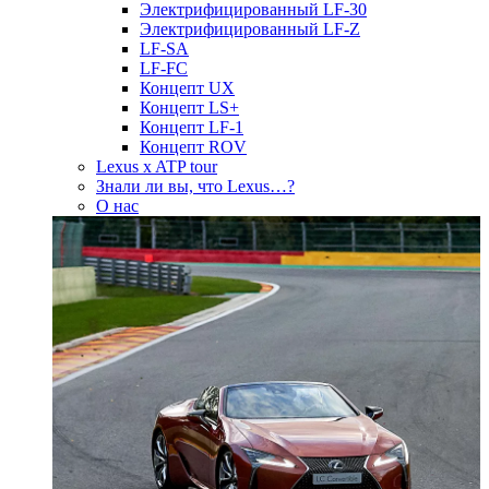
Электрифицированный LF-30
Электрифицированный LF-Z
LF-SA
LF-FC
Концепт UX
Концепт LS+
Концепт LF-1
Концепт ROV
Lexus x ATP tour
Знали ли вы, что Lexus…?
О нас