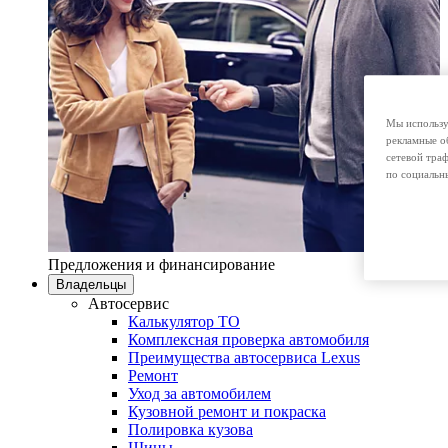
Мы использу
рекламные о
сетевой тра
по социальн
Предложения и финансирование
Владельцы
Автосервис
Калькулятор ТО
Комплексная проверка автомобиля
Преимущества автосервиса Lexus
Ремонт
Уход за автомобилем
Кузовной ремонт и покраска
Полировка кузова
Шины