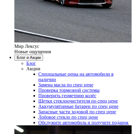
Мир Лексус
Новые ощущения
Блог и Акции
Блог
Акции
Специальные цены на автомобили в
наличии
Замена масла по спец цене
Проверка тормозной системы
Проверить геометрию колёс
Щетки стеклоочистителя по спец цене
Аккумуляторные батареи по спец цене
Запасные части ходовой по спец цене
Лобовое стекло по спец цене
Обслужите автомобиль и получите подарок