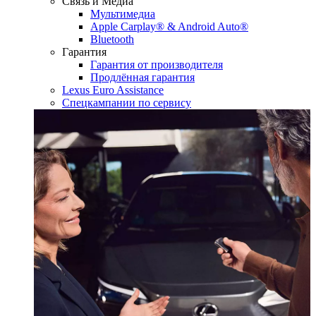
Связь и Медиа
Мультимедиа
Apple Carplay® & Android Auto®
Bluetooth
Гарантия
Гарантия от производителя
Продлённая гарантия
Lexus Euro Assistance
Спецкампании по сервису