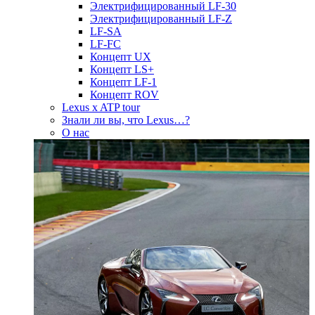
Электрифицированный LF-30
Электрифицированный LF-Z
LF-SA
LF-FC
Концепт UX
Концепт LS+
Концепт LF-1
Концепт ROV
Lexus x ATP tour
Знали ли вы, что Lexus…?
О нас