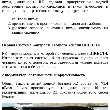
шума, инженеры RZ сделали приоритетной задачей
обеспечение достаточно спокойной и тихой атмосферы в
салоне, приняв стратегию, состоящую из трех частей:
контроль шума;
препятствие его проникновения в салон автомобиля;
уделение особого внимания шуму, ощущаемому на
задних сиденьях.
Первая Система Контроля Тягового Усилия DIRECT4
RZ - первая модель, в которой применена система
DIRECT4
.
Интеллектуальная система, балансирующая сцепление всех
четырех колес с дорогой, распределяющая усилие привода
автоматически и без остановки.
Аккумулятор, автономность и эффективность
Общая ёмкость литий-ионной батареи RZ составляет
71,4
кВт-ч
. Lexus прогнозирует, что даже после
10 лет
эксплуатации
, аккумулятор RZ сохранит более
90%
своей
ёмкости.