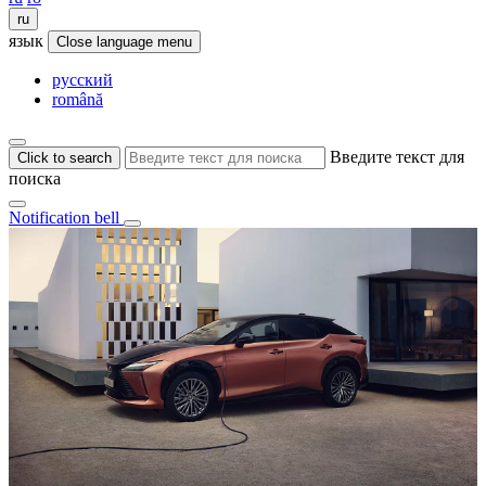
ru
язык
Close language menu
русский
română
Введите текст для
Click to search
поиска
Notification bell