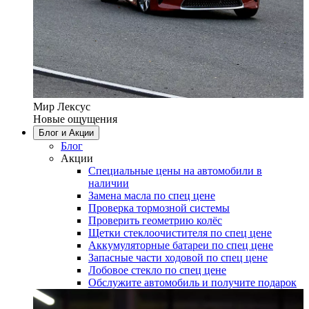
Мир Лексус
Новые ощущения
Блог и Акции
Блог
Акции
Специальные цены на автомобили в
наличии
Замена масла по спец цене
Проверка тормозной системы
Проверить геометрию колёс
Щетки стеклоочистителя по спец цене
Аккумуляторные батареи по спец цене
Запасные части ходовой по спец цене
Лобовое стекло по спец цене
Обслужите автомобиль и получите подарок