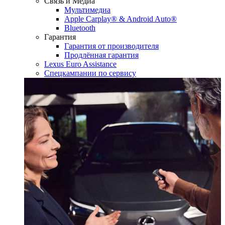
Связь и Медиа
Мультимедиа
Apple Carplay® & Android Auto®
Bluetooth
Гарантия
Гарантия от производителя
Продлённая гарантия
Lexus Euro Assistance
Спецкампании по сервису