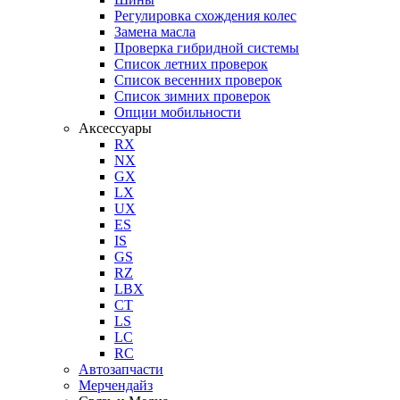
Регулировка схождения колес
Замена масла
Проверка гибридной системы
Список летних проверок
Список весенних проверок
Список зимних проверок
Опции мобильности
Аксессуары
RX
NX
GX
LX
UX
ES
IS
GS
RZ
LBX
CT
LS
LC
RC
Автозапчасти
Мерчендайз