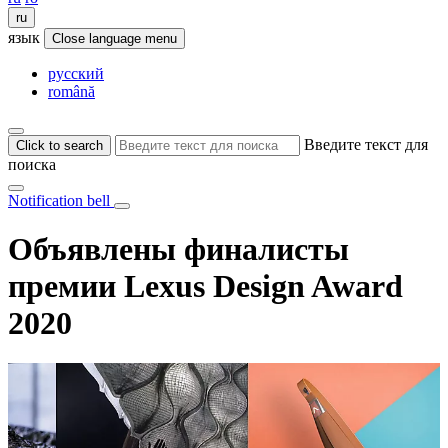
ru
язык
Close language menu
русский
română
Введите текст для
Click to search
поиска
Notification bell
Объявлены финалисты
премии Lexus Design Award
2020