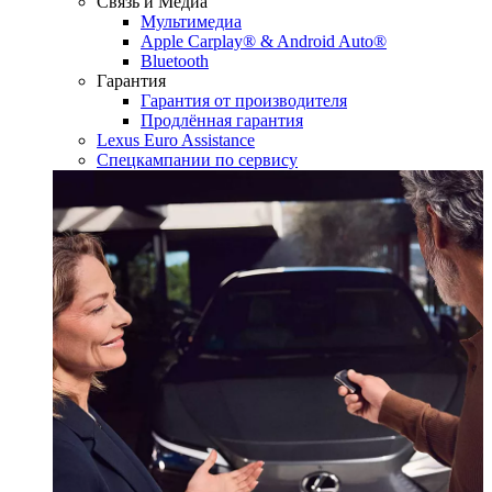
Связь и Медиа
Мультимедиа
Apple Carplay® & Android Auto®
Bluetooth
Гарантия
Гарантия от производителя
Продлённая гарантия
Lexus Euro Assistance
Спецкампании по сервису