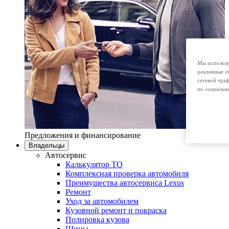
Мы использу
рекламные о
сетевой тра
по социальн
Предложения и финансирование
Владельцы
Автосервис
Калькулятор ТО
Комплексная проверка автомобиля
Преимущества автосервиса Lexus
Ремонт
Уход за автомобилем
Кузовной ремонт и покраска
Полировка кузова
Шины