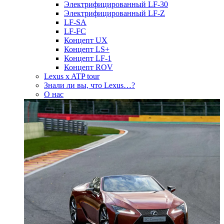
Электрифицированный LF-30
Электрифицированный LF-Z
LF-SA
LF-FC
Концепт UX
Концепт LS+
Концепт LF-1
Концепт ROV
Lexus x ATP tour
Знали ли вы, что Lexus…?
О нас