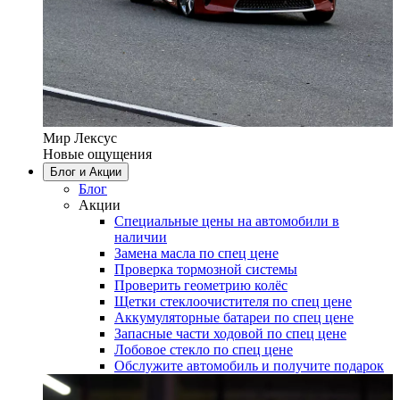
Мир Лексус
Новые ощущения
Блог и Акции
Блог
Акции
Специальные цены на автомобили в
наличии
Замена масла по спец цене
Проверка тормозной системы
Проверить геометрию колёс
Щетки стеклоочистителя по спец цене
Аккумуляторные батареи по спец цене
Запасные части ходовой по спец цене
Лобовое стекло по спец цене
Обслужите автомобиль и получите подарок