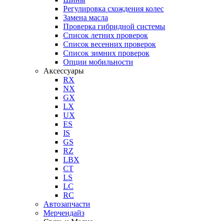
Регулировка схождения колес
Замена масла
Проверка гибридной системы
Список летних проверок
Список весенних проверок
Список зимних проверок
Опции мобильности
Аксессуары
RX
NX
GX
LX
UX
ES
IS
GS
RZ
LBX
CT
LS
LC
RC
Автозапчасти
Мерчендайз