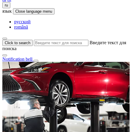
ru
язык
Close language menu
русский
română
Введите текст для
Click to search
поиска
Notification bell