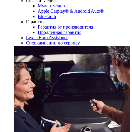
Связь и Медиа
Мультимедиа
Apple Carplay® & Android Auto®
Bluetooth
Гарантия
Гарантия от производителя
Продлённая гарантия
Lexus Euro Assistance
Спецкампании по сервису