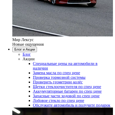
Мир Лексус
Новые ощущения
Блог и Акции
Блог
Акции
Специальные цены на автомобили в
наличии
Замена масла по спец цене
Проверка тормозной системы
Проверить геометрию колёс
Щетки стеклоочистителя по спец цене
Аккумуляторные батареи по спец цене
Запасные части ходовой по спец цене
Лобовое стекло по спец цене
Обслужите автомобиль и получите подарок