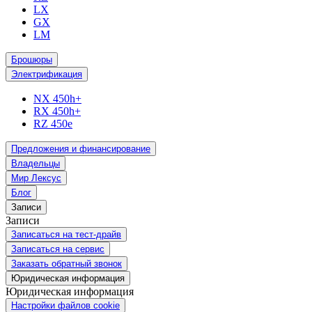
LX
GX
LM
Брошюры
Электрификация
NX 450h+
RX 450h+
RZ 450e
Предложения и финансирование
Владельцы
Мир Лексус
Блог
Записи
Записи
Записаться на тест-драйв
Записаться на сервис
Заказать обратный звонок
Юридическая информация
Юридическая информация
Настройки файлов cookie