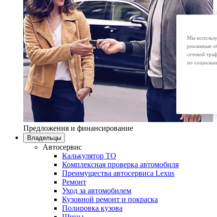
Мы использу
рекламные о
сетевой тра
по социальн
Предложения и финансирование
Владельцы
Автосервис
Калькулятор ТО
Комплексная проверка автомобиля
Преимущества автосервиса Lexus
Ремонт
Уход за автомобилем
Кузовной ремонт и покраска
Полировка кузова
Шины