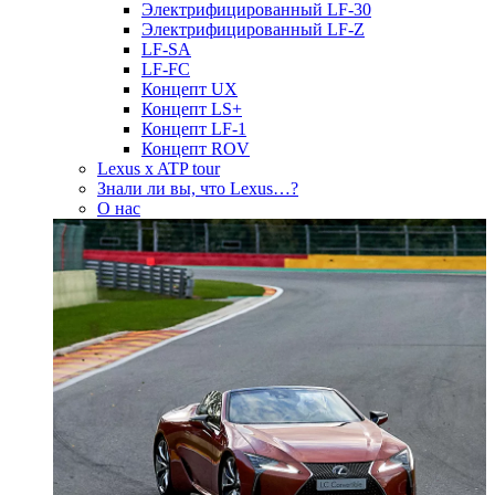
Электрифицированный LF-30
Электрифицированный LF-Z
LF-SA
LF-FC
Концепт UX
Концепт LS+
Концепт LF-1
Концепт ROV
Lexus x ATP tour
Знали ли вы, что Lexus…?
О нас