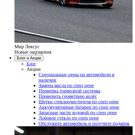
Мир Лексус
Новые ощущения
Блог и Акции
Блог
Акции
Специальные цены на автомобили в
наличии
Замена масла по спец цене
Проверка тормозной системы
Проверить геометрию колёс
Щетки стеклоочистителя по спец цене
Аккумуляторные батареи по спец цене
Запасные части ходовой по спец цене
Лобовое стекло по спец цене
Обслужите автомобиль и получите подарок