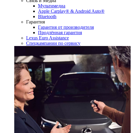
Связь и Медиа
Мультимедиа
Apple Carplay® & Android Auto®
Bluetooth
Гарантия
Гарантия от производителя
Продлённая гарантия
Lexus Euro Assistance
Спецкампании по сервису