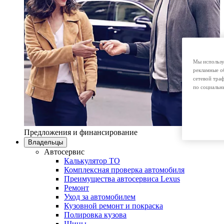
Мы использу
рекламные о
сетевой тра
по социальн
Предложения и финансирование
Владельцы
Автосервис
Калькулятор ТО
Комплексная проверка автомобиля
Преимущества автосервиса Lexus
Ремонт
Уход за автомобилем
Кузовной ремонт и покраска
Полировка кузова
Шины