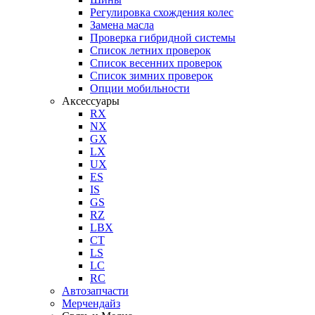
Регулировка схождения колес
Замена масла
Проверка гибридной системы
Список летних проверок
Список весенних проверок
Список зимних проверок
Опции мобильности
Аксессуары
RX
NX
GX
LX
UX
ES
IS
GS
RZ
LBX
CT
LS
LC
RC
Автозапчасти
Мерчендайз