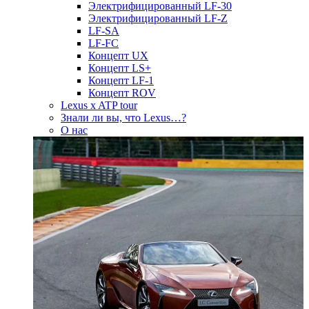
Электрифицированный LF-30
Электрифицированный LF-Z
LF-SA
LF-FC
Концепт UX
Концепт LS+
Концепт LF-1
Концепт ROV
Lexus x ATP tour
Знали ли вы, что Lexus…?
О нас