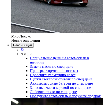
Мир Лексус
Новые ощущения
Блог и Акции
Блог
Акции
Специальные цены на автомобили в
наличии
Замена масла по спец цене
Проверка тормозной системы
Проверить геометрию колёс
Щетки стеклоочистителя по спец цене
Аккумуляторные батареи по спец цене
Запасные части ходовой по спец цене
Лобовое стекло по спец цене
Обслужите автомобиль и получите подарок