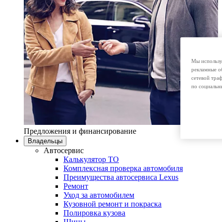
Мы использу
рекламные о
сетевой тра
по социальн
Предложения и финансирование
Владельцы
Автосервис
Калькулятор ТО
Комплексная проверка автомобиля
Преимущества автосервиса Lexus
Ремонт
Уход за автомобилем
Кузовной ремонт и покраска
Полировка кузова
Шины