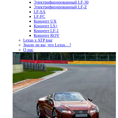
Электрифицированный LF-30
Электрифицированный LF-Z
LF-SA
LF-FC
Концепт UX
Концепт LS+
Концепт LF-1
Концепт ROV
Lexus x ATP tour
Знали ли вы, что Lexus…?
О нас