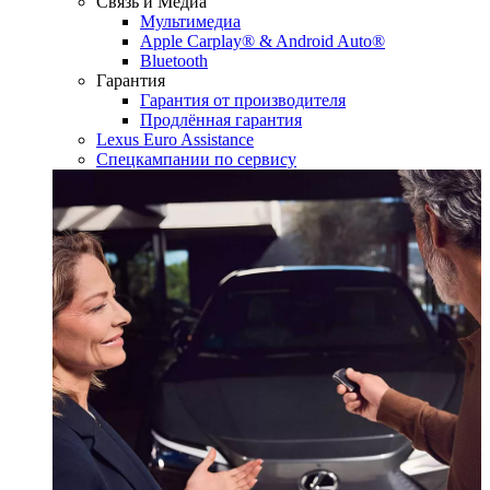
Связь и Медиа
Мультимедиа
Apple Carplay® & Android Auto®
Bluetooth
Гарантия
Гарантия от производителя
Продлённая гарантия
Lexus Euro Assistance
Спецкампании по сервису