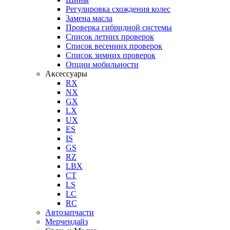
Регулировка схождения колес
Замена масла
Проверка гибридной системы
Список летних проверок
Список весенних проверок
Список зимних проверок
Опции мобильности
Аксессуары
RX
NX
GX
LX
UX
ES
IS
GS
RZ
LBX
CT
LS
LC
RC
Автозапчасти
Мерчендайз