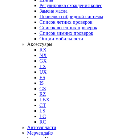
Регулировка схождения колес
Замена масла
Проверка гибридной системы
Список летних проверок
Список весенних проверок
Список зимних проверок
Опции мобильности
Аксессуары
RX
NX
GX
LX
UX
ES
IS
GS
RZ
LBX
CT
LS
LC
RC
Автозапчасти
Мерчендайз