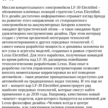
Миссия концептуального электромобиля LF-30 Electrified –
обозначение ключевых позиций стратегии Lexus Electrified.
Его дизайн достаточно информативно отражает взгляд бренда
на развитие этого направления: от стопроцентного
электромобиля на аккумуляторных батареях клиенты
ожидают футуристический облик – и такое ожидание будет
удовлетворено инструментами дизайна. При этом интерьер
создан с учетом органичной интеграции технологий
автопилотирования и других передовых технологий. С
самого начала разработки мощность и динамика заложены во
все узлы и агрегаты моделей, созданных в рамках стратегии
Lexus Electrified. Для этого наработки, полученные командой
во время работы над LF-30, расширены новейшими
технологическими разработками Lexus. Наш опыт в
разработке систем управления электромоторами позволяет
вносить моментальные корректировки во всё поведение
автомобиля – такое решение принципиально недоступно для
автомобилей на традиционных видах топлива. И это еще не
всё – концепт-кар LF-30 Electrified демонстрирует ряд
наиболее передовых технологий, которые смогут найти
применение и до 2030 года. Например, качественно новый
«кокпит» водителя, идея которого базируется на ключевой для
Lexus философии дизайна «Человек всегда в центре
внимания», или электронное рулевое управление, при