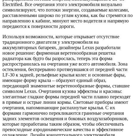
Electrified. Все очертания этого электромобиля визуально
символизируют, что потоки энергии, создаваемые колесами,
расставленными широко по углам кузова, как бы стремятся по
направлению к кабине, минуют место водителя и напрямую
передаются к поверхности дороги.
Используя возможности, которые открывает отсутствие
традиционного двигателя у электромобиля на
аккумуляторных батареях, дизайнеры Lexus разработали
новое решение: фирменная веретенообразная решетка
радиатора как будто бы разрослась, теперь эта форма
распространилась на очертания уже всего автомобиля. Зона
остекления, беспрерывно протянувшаяся от передней части
LF-30 к задней, рельефные крылья колес и основные фары,
имеющие форму крыла – образуют единый образ,
передающий знаменитые веретенообразные формы, ставшие
символом Lexus. Очертания кузова эффектны и красивы:
элегантные гладкие формы передней части плавно переходят
в прямые и острые линии кормы. Световые приборы имеют
очертания, напоминающие распахнутые крылья. С их
формами гармонично перекликаются граненые очертания
задних элементов освещения и боковых воздухозаборников,
которые проработаны таким образом, чтобы обеспечивать
превосходные аэродинамические качества и эффективное
охлаждение. Дизайн концептуального электромобиля