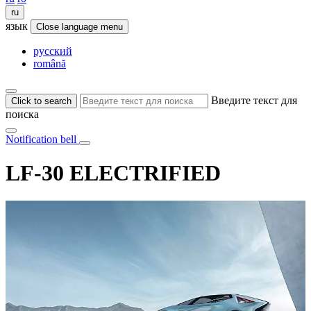
ru
язык
Close language menu
русский
română
Введите текст для
Click to search
поиска
Notification bell
LF-30 ELECTRIFIED