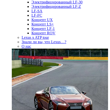
Электрифицированный LF-30
Электрифицированный LF-Z
LF-SA
LF-FC
Концепт UX
Концепт LS+
Концепт LF-1
Концепт ROV
Lexus x ATP tour
Знали ли вы, что Lexus…?
О нас