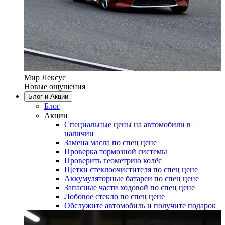
Мир Лексус
Новые ощущения
Блог и Акции
Блог
Акции
Специальные цены на автомобили в
наличии
Замена масла по спец цене
Проверка тормозной системы
Проверить геометрию колёс
Щетки стеклоочистителя по спец цене
Аккумуляторные батареи по спец цене
Запасные части ходовой по спец цене
Лобовое стекло по спец цене
Обслужите автомобиль и получите подарок