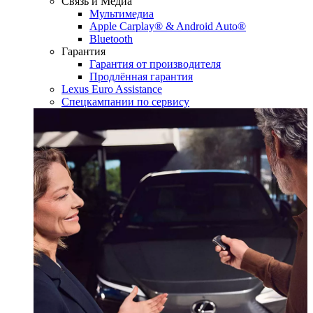
Связь и Медиа
Мультимедиа
Apple Carplay® & Android Auto®
Bluetooth
Гарантия
Гарантия от производителя
Продлённая гарантия
Lexus Euro Assistance
Спецкампании по сервису