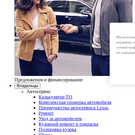
Мы использу
рекламные о
сетевой тра
по социальн
Предложения и финансирование
Владельцы
Автосервис
Калькулятор ТО
Комплексная проверка автомобиля
Преимущества автосервиса Lexus
Ремонт
Уход за автомобилем
Кузовной ремонт и покраска
Полировка кузова
Шины