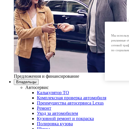
Мы использу
рекламные о
сетевой тра
по социальн
Предложения и финансирование
Владельцы
Автосервис
Калькулятор ТО
Комплексная проверка автомобиля
Преимущества автосервиса Lexus
Ремонт
Уход за автомобилем
Кузовной ремонт и покраска
Полировка кузова
Шины