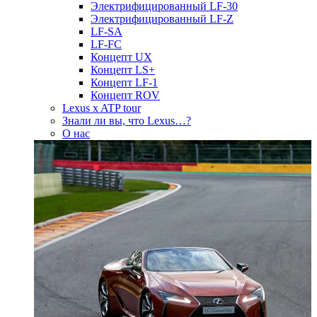
Электрифицированный LF-30
Электрифицированный LF-Z
LF-SA
LF-FC
Концепт UX
Концепт LS+
Концепт LF-1
Концепт ROV
Lexus x ATP tour
Знали ли вы, что Lexus…?
О нас