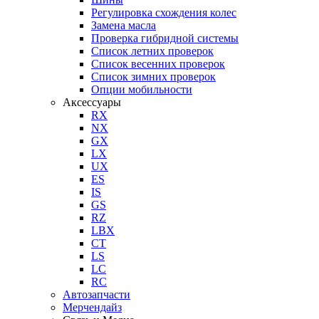
Регулировка схождения колес
Замена масла
Проверка гибридной системы
Список летних проверок
Список весенних проверок
Список зимних проверок
Опции мобильности
Аксессуары
RX
NX
GX
LX
UX
ES
IS
GS
RZ
LBX
CT
LS
LC
RC
Автозапчасти
Мерчендайз