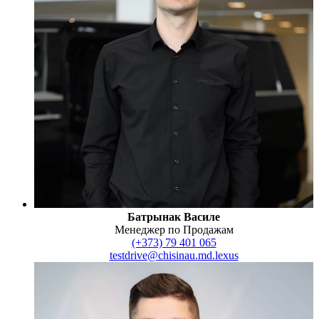
Батрынак Василе
Менеджер по Продажам
(+373) 79 401 065
testdrive@chisinau.md.lexus