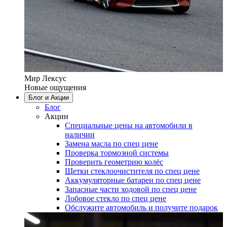
Мир Лексус
Новые ощущения
Блог и Акции
Блог
Акции
Специальные цены на автомобили в
наличии
Замена масла по спец цене
Проверка тормозной системы
Проверить геометрию колёс
Щетки стеклоочистителя по спец цене
Аккумуляторные батареи по спец цене
Запасные части ходовой по спец цене
Лобовое стекло по спец цене
Обслужите автомобиль и получите подарок