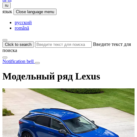
ru
язык
Close language menu
русский
română
Введите текст для
Click to search
поиска
Notification bell
Модельный ряд Lexus