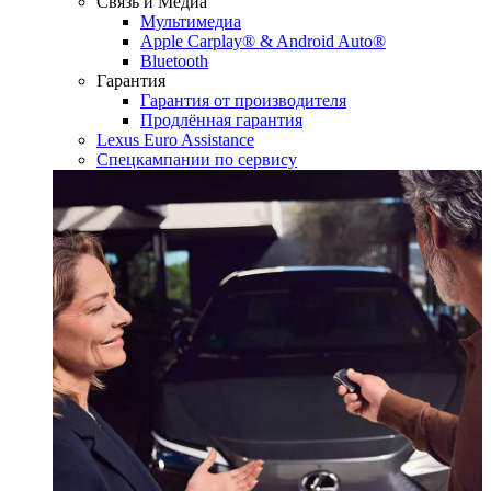
Связь и Медиа
Мультимедиа
Apple Carplay® & Android Auto®
Bluetooth
Гарантия
Гарантия от производителя
Продлённая гарантия
Lexus Euro Assistance
Спецкампании по сервису