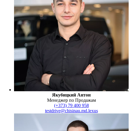
Якубицкий Антон
Менеджер по Продажам
(+373) 79 400 958
testdrive@chisinau.md.lexus