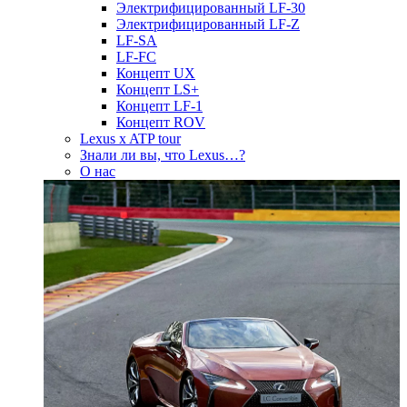
Электрифицированный LF-30
Электрифицированный LF-Z
LF-SA
LF-FC
Концепт UX
Концепт LS+
Концепт LF-1
Концепт ROV
Lexus x ATP tour
Знали ли вы, что Lexus…?
О нас