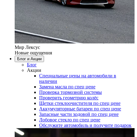
Мир Лексус
Новые ощущения
Блог и Акции
Блог
Акции
Специальные цены на автомобили в
наличии
Замена масла по спец цене
Проверка тормозной системы
Проверить геометрию колёс
Щетки стеклоочистителя по спец цене
Аккумуляторные батареи по спец цене
Запасные части ходовой по спец цене
Лобовое стекло по спец цене
Обслужите автомобиль и получите подарок