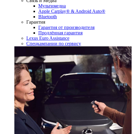
Связь и Медиа
Мультимедиа
Apple Carplay® & Android Auto®
Bluetooth
Гарантия
Гарантия от производителя
Продлённая гарантия
Lexus Euro Assistance
Спецкампании по сервису