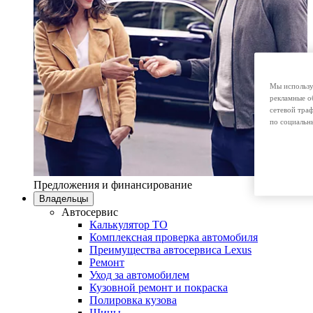
Мы использу
рекламные о
сетевой тра
по социальн
Предложения и финансирование
Владельцы
Автосервис
Калькулятор ТО
Комплексная проверка автомобиля
Преимущества автосервиса Lexus
Ремонт
Уход за автомобилем
Кузовной ремонт и покраска
Полировка кузова
Шины