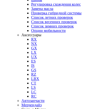
Регулировка схождения колес
Замена масла
Проверка гибридной системы
Список летних проверок
Список весенних проверок
Список зимних проверок
Опции мобильности
Аксессуары
RX
NX
GX
LX
UX
ES
IS
GS
RZ
LBX
CT
LS
LC
RC
Автозапчасти
Мерчендайз