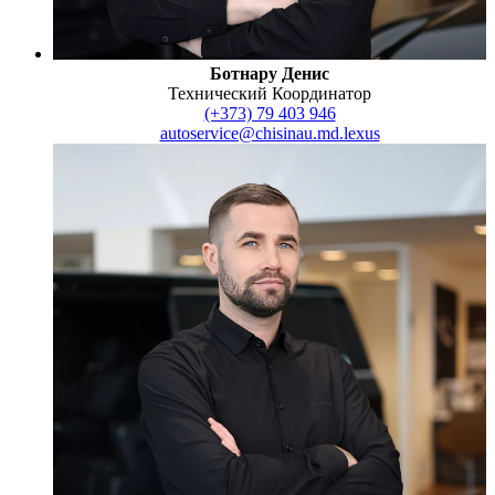
Ботнару Денис
Технический Координатор
(+373) 79 403 946
autoservice@chisinau.md.lexus