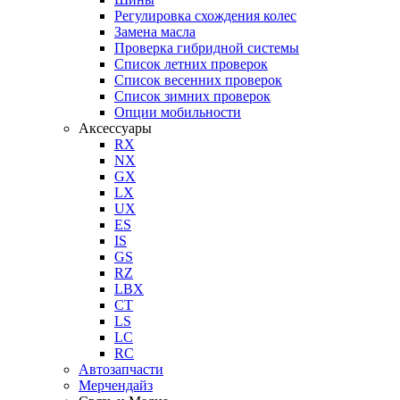
Регулировка схождения колес
Замена масла
Проверка гибридной системы
Список летних проверок
Список весенних проверок
Список зимних проверок
Опции мобильности
Аксессуары
RX
NX
GX
LX
UX
ES
IS
GS
RZ
LBX
CT
LS
LC
RC
Автозапчасти
Мерчендайз