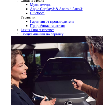
Связь и Медиа
Мультимедиа
Apple Carplay® & Android Auto®
Bluetooth
Гарантия
Гарантия от производителя
Продлённая гарантия
Lexus Euro Assistance
Спецкампании по сервису