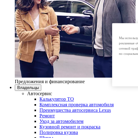
Мы использу
рекламные о
сетевой тра
по социальн
Предложения и финансирование
Владельцы
Автосервис
Калькулятор ТО
Комплексная проверка автомобиля
Преимущества автосервиса Lexus
Ремонт
Уход за автомобилем
Кузовной ремонт и покраска
Полировка кузова
Шины