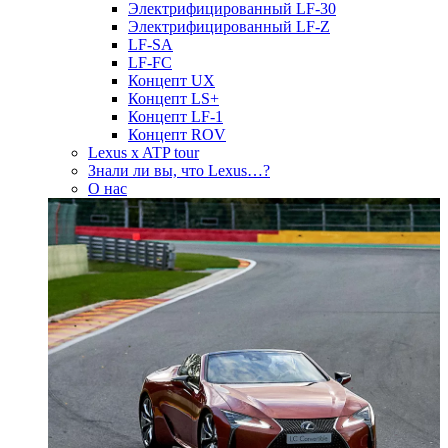
Электрифицированный LF-30
Электрифицированный LF-Z
LF-SA
LF-FC
Концепт UX
Концепт LS+
Концепт LF-1
Концепт ROV
Lexus x ATP tour
Знали ли вы, что Lexus…?
О нас