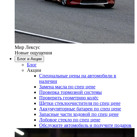
Мир Лексус
Новые ощущения
Блог и Акции
Блог
Акции
Специальные цены на автомобили в
наличии
Замена масла по спец цене
Проверка тормозной системы
Проверить геометрию колёс
Щетки стеклоочистителя по спец цене
Аккумуляторные батареи по спец цене
Запасные части ходовой по спец цене
Лобовое стекло по спец цене
Обслужите автомобиль и получите подарок