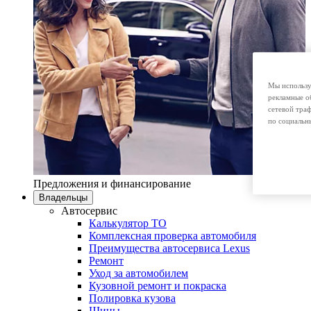
Мы использу
рекламные о
сетевой тра
по социальн
Предложения и финансирование
Владельцы
Автосервис
Калькулятор ТО
Комплексная проверка автомобиля
Преимущества автосервиса Lexus
Ремонт
Уход за автомобилем
Кузовной ремонт и покраска
Полировка кузова
Шины