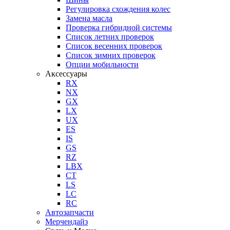
Регулировка схождения колес
Замена масла
Проверка гибридной системы
Список летних проверок
Список весенних проверок
Список зимних проверок
Опции мобильности
Аксессуары
RX
NX
GX
LX
UX
ES
IS
GS
RZ
LBX
CT
LS
LC
RC
Автозапчасти
Мерчендайз