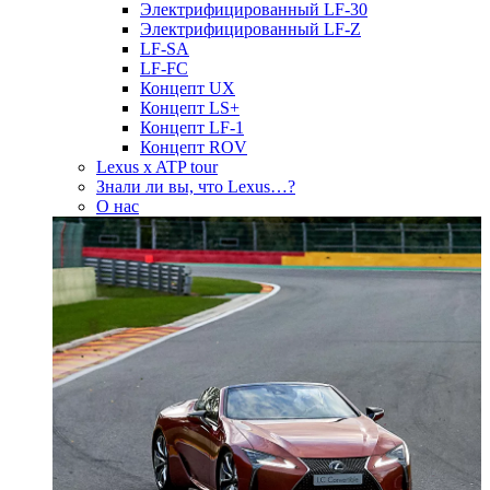
Электрифицированный LF-30
Электрифицированный LF-Z
LF-SA
LF-FC
Концепт UX
Концепт LS+
Концепт LF-1
Концепт ROV
Lexus x ATP tour
Знали ли вы, что Lexus…?
О нас