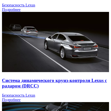
Безопасность Lexus
Подробнее
Система динамического круиз-контроля Lexus с
радаром (DRCC)
Безопасность Lexus
Подробнее