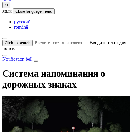
ru
язык
Close language menu
русский
română
Введите текст для
Click to search
поиска
Notification bell
Система напоминания о
дорожных знаках