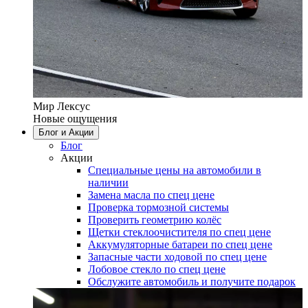
Мир Лексус
Новые ощущения
Блог и Акции
Блог
Акции
Специальные цены на автомобили в
наличии
Замена масла по спец цене
Проверка тормозной системы
Проверить геометрию колёс
Щетки стеклоочистителя по спец цене
Аккумуляторные батареи по спец цене
Запасные части ходовой по спец цене
Лобовое стекло по спец цене
Обслужите автомобиль и получите подарок