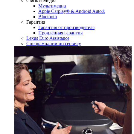
Связь и Медиа
Мультимедиа
Apple Carplay® & Android Auto®
Bluetooth
Гарантия
Гарантия от производителя
Продлённая гарантия
Lexus Euro Assistance
Спецкампании по сервису