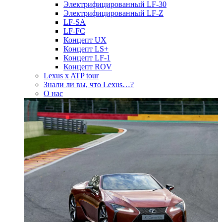
Электрифицированный LF-30
Электрифицированный LF-Z
LF-SA
LF-FC
Концепт UX
Концепт LS+
Концепт LF-1
Концепт ROV
Lexus x ATP tour
Знали ли вы, что Lexus…?
О нас