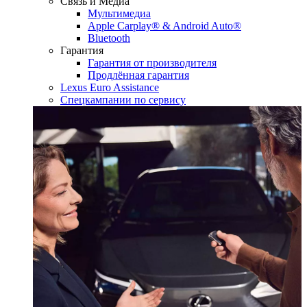
Связь и Медиа
Мультимедиа
Apple Carplay® & Android Auto®
Bluetooth
Гарантия
Гарантия от производителя
Продлённая гарантия
Lexus Euro Assistance
Спецкампании по сервису