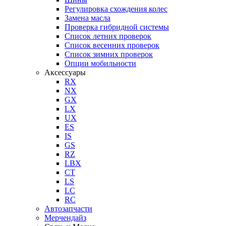
Регулировка схождения колес
Замена масла
Проверка гибридной системы
Список летних проверок
Список весенних проверок
Список зимних проверок
Опции мобильности
Аксессуары
RX
NX
GX
LX
UX
ES
IS
GS
RZ
LBX
CT
LS
LC
RC
Автозапчасти
Мерчендайз