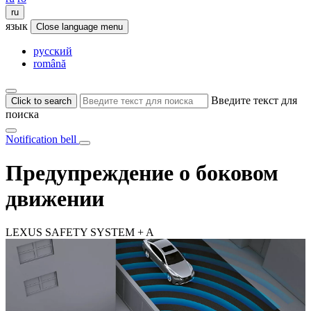
ru
язык
Close language menu
русский
română
Введите текст для
Click to search
поиска
Notification bell
Предупреждение о боковом
движении
LEXUS SAFETY SYSTEM + A