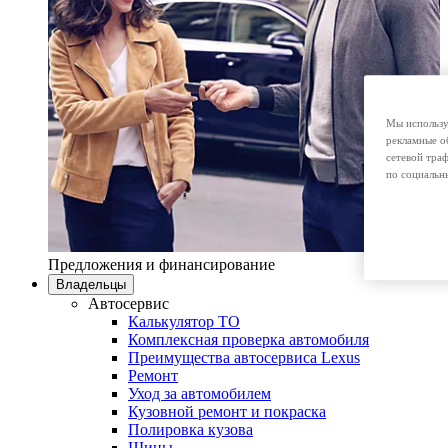
Мы использу
рекламные о
сетевой тра
по социальн
Предложения и финансирование
Владельцы
Автосервис
Калькулятор ТО
Комплексная проверка автомобиля
Преимущества автосервиса Lexus
Ремонт
Уход за автомобилем
Кузовной ремонт и покраска
Полировка кузова
Шины