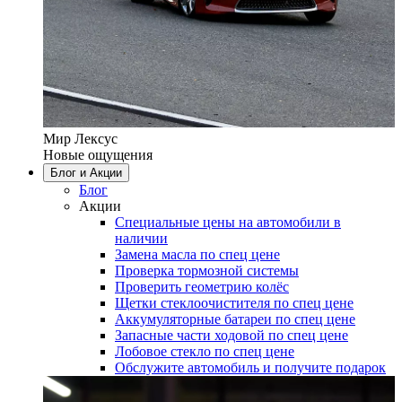
Мир Лексус
Новые ощущения
Блог и Акции
Блог
Акции
Специальные цены на автомобили в
наличии
Замена масла по спец цене
Проверка тормозной системы
Проверить геометрию колёс
Щетки стеклоочистителя по спец цене
Аккумуляторные батареи по спец цене
Запасные части ходовой по спец цене
Лобовое стекло по спец цене
Обслужите автомобиль и получите подарок