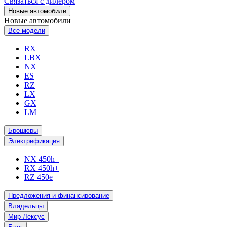
Связаться с дилером
Новые автомобили
Новые автомобили
Все модели
RX
LBX
NX
ES
RZ
LX
GX
LM
Брошюры
Электрификация
NX 450h+
RX 450h+
RZ 450e
Предложения и финансирование
Владельцы
Мир Лексус