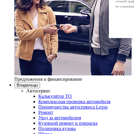
сетевой тра
по социальн
Предложения и финансирование
Владельцы
Автосервис
Калькулятор ТО
Комплексная проверка автомобиля
Преимущества автосервиса Lexus
Ремонт
Уход за автомобилем
Кузовной ремонт и покраска
Полировка кузова
Шины