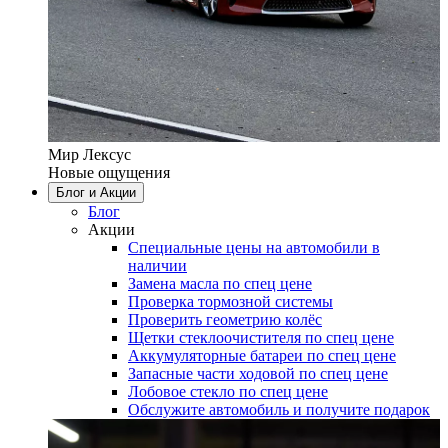
Мир Лексус
Новые ощущения
Блог и Акции
Блог
Акции
Специальные цены на автомобили в
наличии
Замена масла по спец цене
Проверка тормозной системы
Проверить геометрию колёс
Щетки стеклоочистителя по спец цене
Аккумуляторные батареи по спец цене
Запасные части ходовой по спец цене
Лобовое стекло по спец цене
Обслужите автомобиль и получите подарок