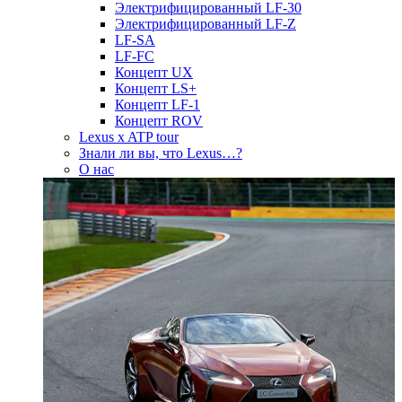
Электрифицированный LF-30
Электрифицированный LF-Z
LF-SA
LF-FC
Концепт UX
Концепт LS+
Концепт LF-1
Концепт ROV
Lexus x ATP tour
Знали ли вы, что Lexus…?
О нас