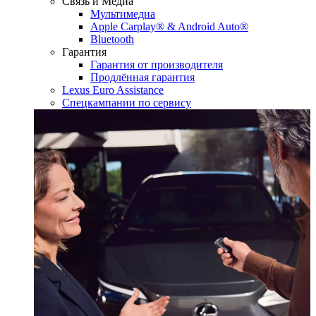
Связь и Медиа
Мультимедиа
Apple Carplay® & Android Auto®
Bluetooth
Гарантия
Гарантия от производителя
Продлённая гарантия
Lexus Euro Assistance
Спецкампании по сервису