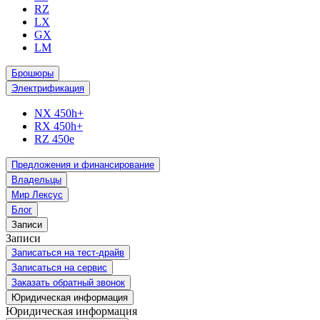
RZ
LX
GX
LM
Брошюры
Электрификация
NX 450h+
RX 450h+
RZ 450e
Предложения и финансирование
Владельцы
Мир Лексус
Блог
Записи
Записи
Записаться на тест-драйв
Записаться на сервис
Заказать обратный звонок
Юридическая информация
Юридическая информация