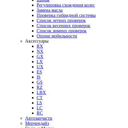
Регулировка схождения колес
Замена масла
Проверка гибридной системы
Список летних проверок
Список весенних проверок
Список зимних проверок
Опции мобильности
Аксессуары
RX
NX
GX
LX
UX
ES
IS
GS
RZ
LBX
CT
LS
LC
RC
Автозапчасти
Мерчендайз