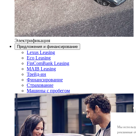
Электрификация
Предложения и финансирование
Lexus Leasing
Eco Leasing
FinComBank Leasing
MAIB Leasing
Трейд-ин
Финансирование
Страхование
Машины с пробегом
Мы использу
рекламные о