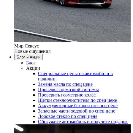
Мир Лексус
Новые ощущения
Блог и Акции
Блог
Акции
Специальные цены на автомобили в
наличии
Замена масла по спец цене
Проверка тормозной системы
Проверить геометрию колёс
Щетки стеклоочистителя по спец цене
Аккумуляторные батареи по спец цене
Запасные части ходовой по спец цене
Лобовое стекло по спец цене
Обслужите автомобиль и получите подарок