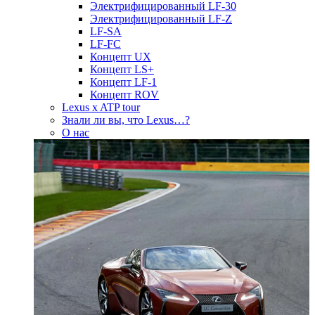
Электрифицированный LF-30
Электрифицированный LF-Z
LF-SA
LF-FC
Концепт UX
Концепт LS+
Концепт LF-1
Концепт ROV
Lexus x ATP tour
Знали ли вы, что Lexus…?
О нас