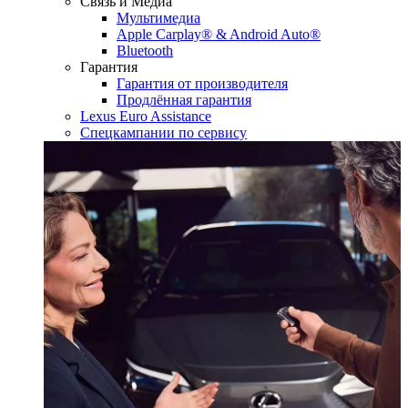
Связь и Медиа
Мультимедиа
Apple Carplay® & Android Auto®
Bluetooth
Гарантия
Гарантия от производителя
Продлённая гарантия
Lexus Euro Assistance
Спецкампании по сервису