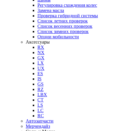
Регулировка схождения колес
Замена масла
Проверка гибридной системы
Список летних проверок
Список весенних проверок
Список зимних проверок
Опции мобильности
Аксессуары
RX
NX
GX
LX
UX
ES
IS
GS
RZ
LBX
CT
LS
LC
RC
Автозапчасти
Мерчендайз