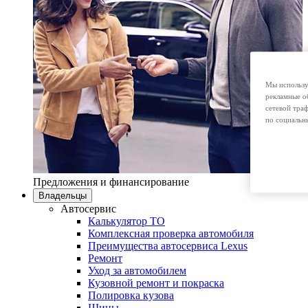
Мы использу
рекламные о
сетевой тра
по социальн
Предложения и финансирование
Владельцы
Автосервис
Калькулятор ТО
Комплексная проверка автомобиля
Преимущества автосервиса Lexus
Ремонт
Уход за автомобилем
Кузовной ремонт и покраска
Полировка кузова
Шины