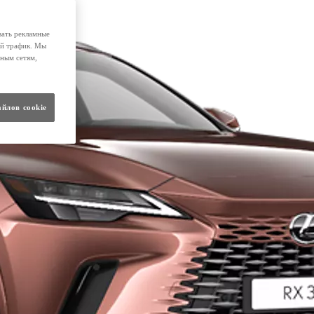
вать рекламные
ой трафик. Мы
ным сетям,
айлов cookie