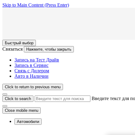
Skip to Main Content
(Press Enter)
Быстрый выбор
Связаться
Нажмите, чтобы закрыть
Запись на Тест Драйв
Запись в Сервис
Связь с Дилером
Авто в Наличии
Click to return to previous menu
Введите текст для п
Click to search
Close mobile menu
Автомобили