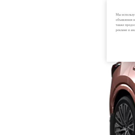
Мы используе
объявления и
также предос
рекламе и ан