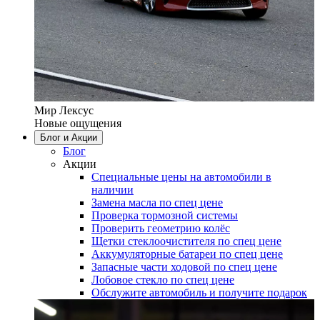
Мир Лексус
Новые ощущения
Блог и Акции
Блог
Акции
Специальные цены на автомобили в
наличии
Замена масла по спец цене
Проверка тормозной системы
Проверить геометрию колёс
Щетки стеклоочистителя по спец цене
Аккумуляторные батареи по спец цене
Запасные части ходовой по спец цене
Лобовое стекло по спец цене
Обслужите автомобиль и получите подарок