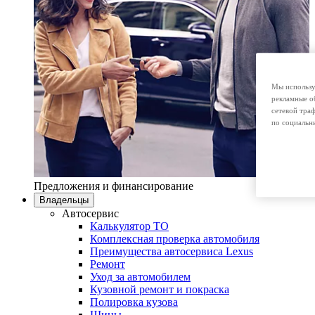
Мы использу
рекламные о
сетевой тра
по социальн
Предложения и финансирование
Владельцы
Автосервис
Калькулятор ТО
Комплексная проверка автомобиля
Преимущества автосервиса Lexus
Ремонт
Уход за автомобилем
Кузовной ремонт и покраска
Полировка кузова
Шины