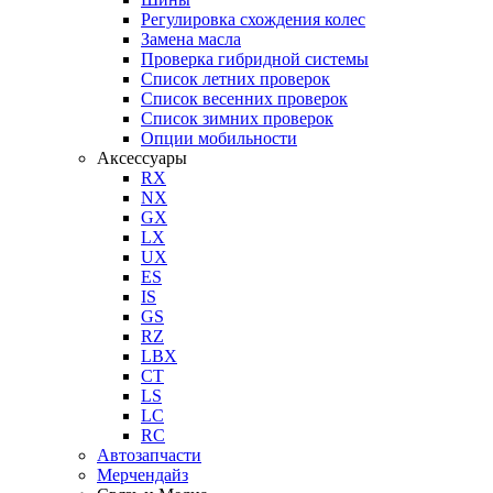
Регулировка схождения колес
Замена масла
Проверка гибридной системы
Список летних проверок
Список весенних проверок
Список зимних проверок
Опции мобильности
Аксессуары
RX
NX
GX
LX
UX
ES
IS
GS
RZ
LBX
CT
LS
LC
RC
Автозапчасти
Мерчендайз