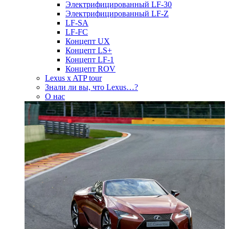
Электрифицированный LF-30
Электрифицированный LF-Z
LF-SA
LF-FC
Концепт UX
Концепт LS+
Концепт LF-1
Концепт ROV
Lexus x ATP tour
Знали ли вы, что Lexus…?
О нас