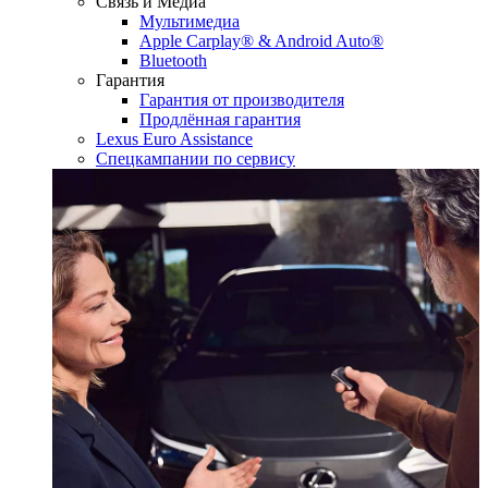
Связь и Медиа
Мультимедиа
Apple Carplay® & Android Auto®
Bluetooth
Гарантия
Гарантия от производителя
Продлённая гарантия
Lexus Euro Assistance
Спецкампании по сервису