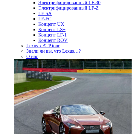
Электрифицированный LF-30
Электрифицированный LF-Z
LF-SA
LF-FC
Концепт UX
Концепт LS+
Концепт LF-1
Концепт ROV
Lexus x ATP tour
Знали ли вы, что Lexus…?
О нас