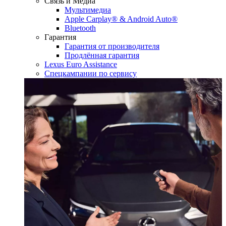
Связь и Медиа
Мультимедиа
Apple Carplay® & Android Auto®
Bluetooth
Гарантия
Гарантия от производителя
Продлённая гарантия
Lexus Euro Assistance
Спецкампании по сервису