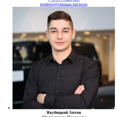
testdrive@chisinau.md.lexus
Якубицкий Антон