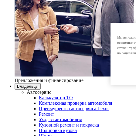
Мы использу
рекламные о
сетевой тра
по социальн
Предложения и финансирование
Владельцы
Автосервис
Калькулятор ТО
Комплексная проверка автомобиля
Преимущества автосервиса Lexus
Ремонт
Уход за автомобилем
Кузовной ремонт и покраска
Полировка кузова
Шины