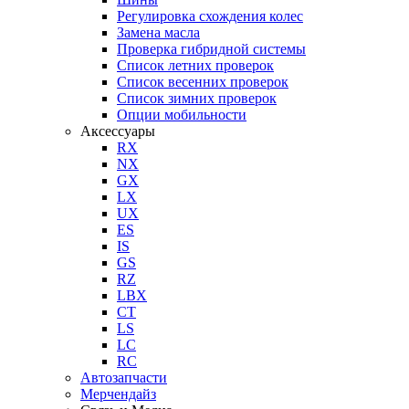
Регулировка схождения колес
Замена масла
Проверка гибридной системы
Список летних проверок
Список весенних проверок
Список зимних проверок
Опции мобильности
Аксессуары
RX
NX
GX
LX
UX
ES
IS
GS
RZ
LBX
CT
LS
LC
RC
Автозапчасти
Мерчендайз