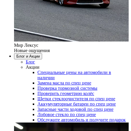
Мир Лексус
Новые ощущения
Блог и Акции
Блог
Акции
Специальные цены на автомобили в
наличии
Замена масла по спец цене
Проверка тормозной системы
Проверить геометрию колёс
Щетки стеклоочистителя по спец цене
Аккумуляторные батареи по спец цене
Запасные части ходовой по спец цене
Лобовое стекло по спец цене
Обслужите автомобиль и получите подарок