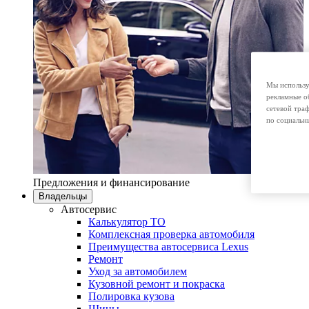
Мы использу
рекламные о
сетевой тра
по социальн
Предложения и финансирование
Владельцы
Автосервис
Калькулятор ТО
Комплексная проверка автомобиля
Преимущества автосервиса Lexus
Ремонт
Уход за автомобилем
Кузовной ремонт и покраска
Полировка кузова
Шины