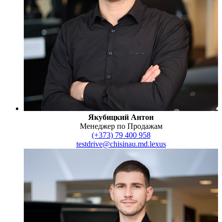
Якубицкий Антон
Менеджер по Продажам
(+373) 79 400 958
testdrive@chisinau.md.lexus