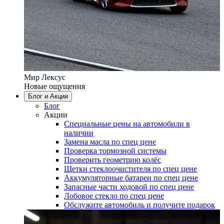
Мир Лексус
Новые ощущения
Блог и Акции
Блог
Акции
Специальные цены на автомобили в
наличии
Замена масла по спец цене
Проверка тормозной системы
Проверить геометрию колёс
Щетки стеклоочистителя по спец цене
Аккумуляторные батареи по спец цене
Запасные части ходовой по спец цене
Лобовое стекло по спец цене
Обслужите автомобиль и получите подарок