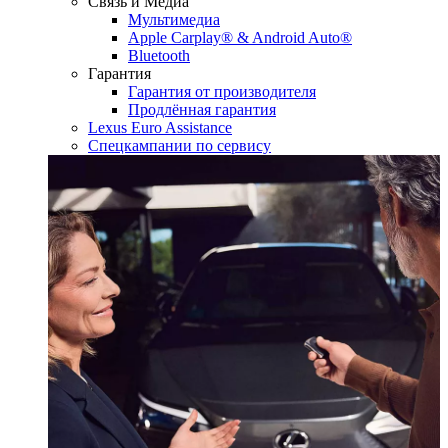
Связь и Медиа
Мультимедиа
Apple Carplay® & Android Auto®
Bluetooth
Гарантия
Гарантия от производителя
Продлённая гарантия
Lexus Euro Assistance
Спецкампании по сервису