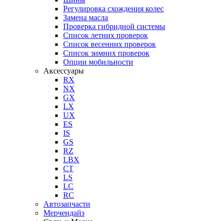
Регулировка схождения колес
Замена масла
Проверка гибридной системы
Список летних проверок
Список весенних проверок
Список зимних проверок
Опции мобильности
Аксессуары
RX
NX
GX
LX
UX
ES
IS
GS
RZ
LBX
CT
LS
LC
RC
Автозапчасти
Мерчендайз