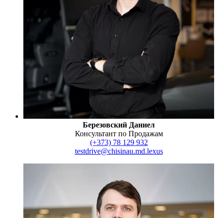
Березовский Даниел
Консультант по Продажам
(+373) 78 129 932
testdrive@chisinau.md.lexus