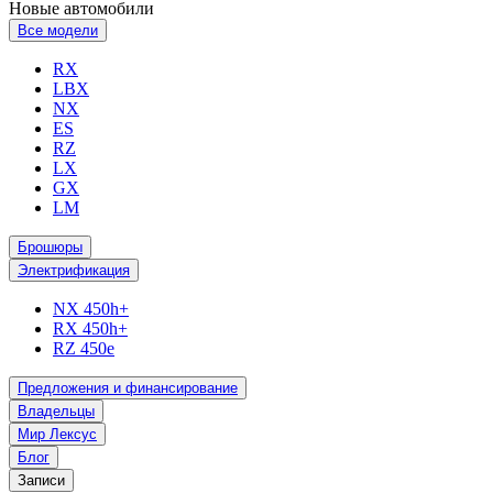
Новые автомобили
Все модели
RX
LBX
NX
ES
RZ
LX
GX
LM
Брошюры
Электрификация
NX 450h+
RX 450h+
RZ 450e
Предложения и финансирование
Владельцы
Мир Лексус
Блог
Записи