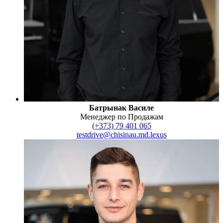
Батрынак Василе
Менеджер по Продажам
(+373) 79 401 065
testdrive@chisinau.md.lexus