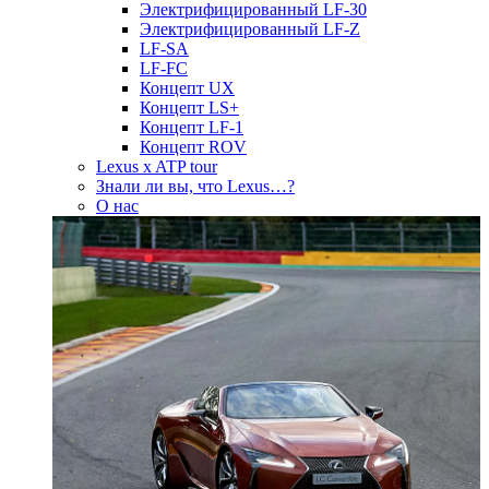
Электрифицированный LF-30
Электрифицированный LF-Z
LF-SA
LF-FC
Концепт UX
Концепт LS+
Концепт LF-1
Концепт ROV
Lexus x ATP tour
Знали ли вы, что Lexus…?
О нас