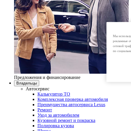
Мы использу
рекламные о
сетевой тра
по социальн
Предложения и финансирование
Владельцы
Автосервис
Калькулятор ТО
Комплексная проверка автомобиля
Преимущества автосервиса Lexus
Ремонт
Уход за автомобилем
Кузовной ремонт и покраска
Полировка кузова
Шины