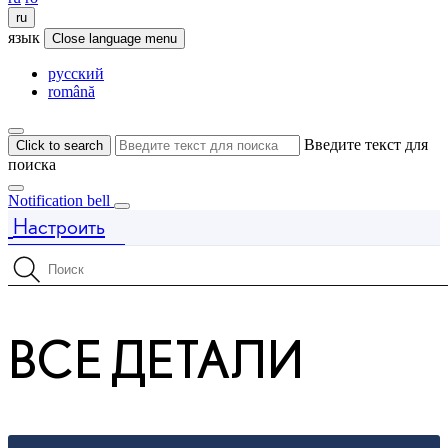
ru
язык
Close language menu
русский
română
Введите текст для
Click to search
поиска
Notification bell
Настроить
Price is updated The price of your configuration is 68 610 $
Поиск характеристик
ВСЕ ДЕТАЛИ