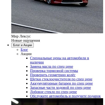
Мир Лексус
Новые ощущения
Блог и Акции
Блог
Акции
Специальные цены на автомобили в
наличии
Замена масла по спец цене
Проверка тормозной системы
Проверить геометрию колёс
Щетки стеклоочистителя по спец цене
Аккумуляторные батареи по спец цене
Запасные части ходовой по спец цене
Лобовое стекло по спец цене
Обслужите автомобиль и получите подарок