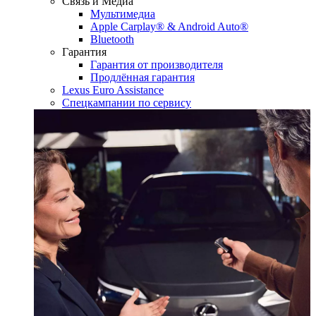
Связь и Медиа
Мультимедиа
Apple Carplay® & Android Auto®
Bluetooth
Гарантия
Гарантия от производителя
Продлённая гарантия
Lexus Euro Assistance
Спецкампании по сервису