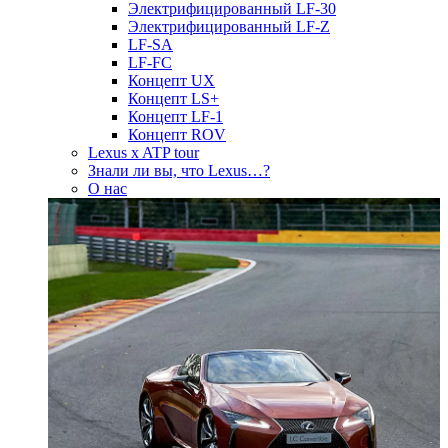
Электрифицированный LF-30
Электрифицированный LF-Z
LF-SA
LF-FC
Концепт UX
Концепт LS+
Концепт LF-1
Концепт ROV
Lexus x ATP tour
Знали ли вы, что Lexus…?
О нас