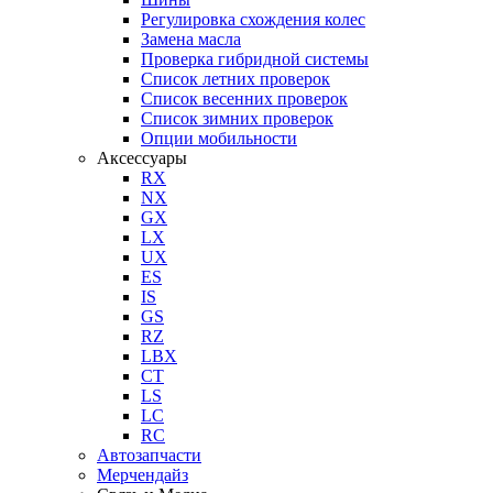
Регулировка схождения колес
Замена масла
Проверка гибридной системы
Список летних проверок
Список весенних проверок
Список зимних проверок
Опции мобильности
Аксессуары
RX
NX
GX
LX
UX
ES
IS
GS
RZ
LBX
CT
LS
LC
RC
Автозапчасти
Мерчендайз