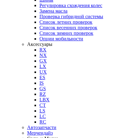
Регулировка схождения колес
Замена масла
Проверка гибридной системы
Список летних проверок
Список весенних проверок
Список зимних проверок
Опции мобильности
Аксессуары
RX
NX
GX
LX
UX
ES
IS
GS
RZ
LBX
CT
LS
LC
RC
Автозапчасти
Мерчендайз