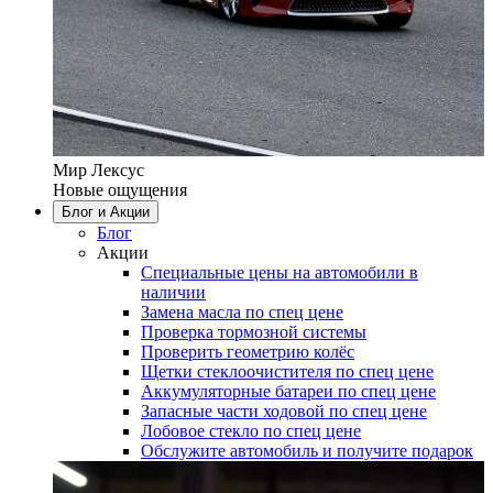
Мир Лексус
Новые ощущения
Блог и Акции
Блог
Акции
Специальные цены на автомобили в
наличии
Замена масла по спец цене
Проверка тормозной системы
Проверить геометрию колёс
Щетки стеклоочистителя по спец цене
Аккумуляторные батареи по спец цене
Запасные части ходовой по спец цене
Лобовое стекло по спец цене
Обслужите автомобиль и получите подарок