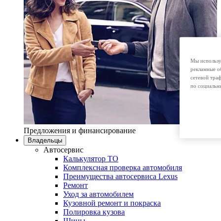
Мы использу
рекламные о
сетевой тра
по социальн
Предложения и финансирование
Владельцы
Автосервис
Калькулятор ТО
Комплексная проверка автомобиля
Преимущества автосервиса Lexus
Ремонт
Уход за автомобилем
Кузовной ремонт и покраска
Полировка кузова
Шины