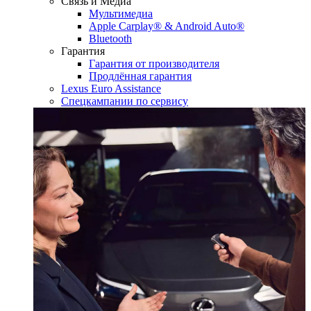
Связь и Медиа
Мультимедиа
Apple Carplay® & Android Auto®
Bluetooth
Гарантия
Гарантия от производителя
Продлённая гарантия
Lexus Euro Assistance
Спецкампании по сервису