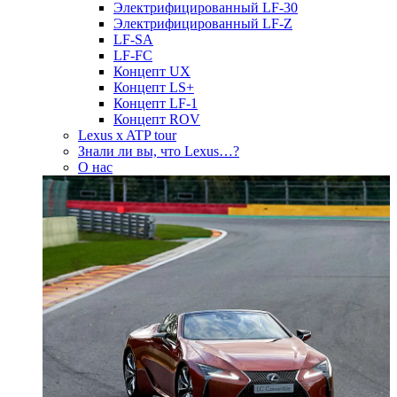
Электрифицированный LF-30
Электрифицированный LF-Z
LF-SA
LF-FC
Концепт UX
Концепт LS+
Концепт LF-1
Концепт ROV
Lexus x ATP tour
Знали ли вы, что Lexus…?
О нас