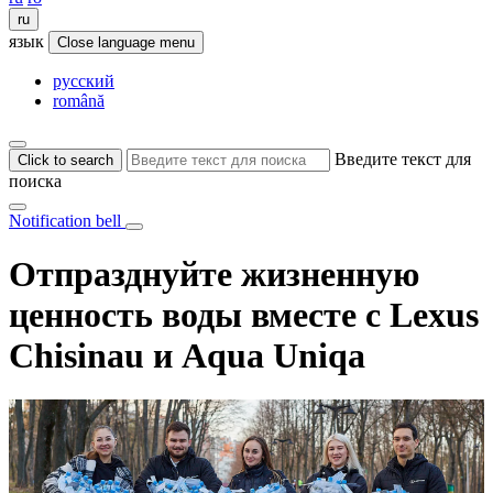
ru
язык
Close language menu
русский
română
Введите текст для
Click to search
поиска
Notification bell
Отпразднуйте жизненную
ценность воды вместе с Lexus
Chisinau и Aqua Uniqa