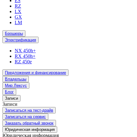
ES
RZ
LX
GX
LM
Брошюры
Электрификация
NX 450h+
RX 450h+
RZ 450e
Предложения и финансирование
Владельцы
Мир Лексус
Блог
Записи
Записи
Записаться на тест-драйв
Записаться на сервис
Заказать обратный звонок
Юридическая информация
Юридическая информация