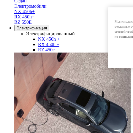
Седан
Электромобили
NX 450h+
RX 450h+
RZ 550E
Мы использу
рекламные о
Электрификация
сетевой тра
Электрифицированный
по социальн
NX 450h +
RX 450h +
RZ 450e