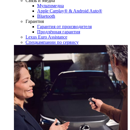
Связь и Медиа
Мультимедиа
Apple Carplay® & Android Auto®
Bluetooth
Гарантия
Гарантия от производителя
Продлённая гарантия
Lexus Euro Assistance
Спецкампании по сервису