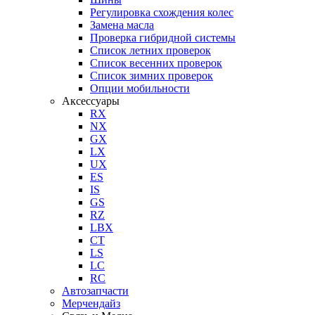
Регулировка схождения колес
Замена масла
Проверка гибридной системы
Список летних проверок
Список весенних проверок
Список зимних проверок
Опции мобильности
Аксессуары
RX
NX
GX
LX
UX
ES
IS
GS
RZ
LBX
CT
LS
LC
RC
Автозапчасти
Мерчендайз