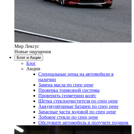
Мир Лексус
Новые ощущения
Блог и Акции
Блог
Акции
Специальные цены на автомобили в
наличии
Замена масла по спец цене
Проверка тормозной системы
Проверить геометрию колёс
Щетки стеклоочистителя по спец цене
Аккумуляторные батареи по спец цене
Запасные части ходовой по спец цене
Лобовое стекло по спец цене
Обслужите автомобиль и получите подарок