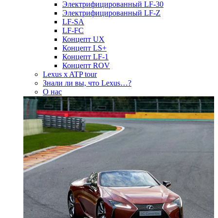
Электрифицированный LF-30
Электрифицированный LF-Z
LF-SA
LF-FC
Концепт UX
Концепт LS+
Концепт LF-1
Концепт ROV
Lexus x ATP tour
Знали ли вы, что Lexus…?
О нас