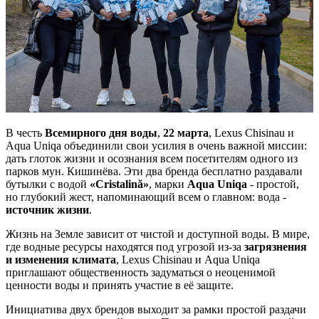
В честь
Всемирного дня воды
,
22 марта
, Lexus Chisinau и
Aqua Uniqa объединили свои усилия в очень важной миссии:
дать глоток жизни и осознания всем посетителям одного из
парков мун. Кишинёва. Эти два бренда бесплатно раздавали
бутылки с водой
«Cristalină»
, марки
Aqua Uniqa
- простой,
но глубокий жест, напоминающий всем о главном: вода -
источник жизни
.
Жизнь на Земле зависит от чистой и доступной воды. В мире,
где водные ресурсы находятся под угрозой из-за
загрязнения
и изменения климата
, Lexus Chisinau и Aqua Uniqa
приглашают общественность задуматься о неоценимой
ценности воды и принять участие в её защите.
Инициатива двух брендов выходит за рамки простой раздачи