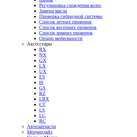
Регулировка схождения колес
Замена масла
Проверка гибридной системы
Список летних проверок
Список весенних проверок
Список зимних проверок
Опции мобильности
Аксессуары
RX
NX
GX
LX
UX
ES
IS
GS
RZ
LBX
CT
LS
LC
RC
Автозапчасти
Мерчендайз