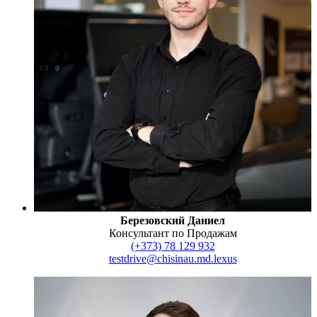
Березовский Даниел
Консультант по Продажам
(+373) 78 129 932
testdrive@chisinau.md.lexus