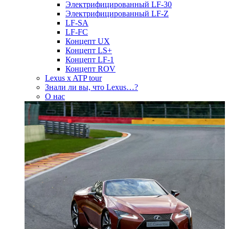
Электрифицированный LF-30
Электрифицированный LF-Z
LF-SA
LF-FC
Концепт UX
Концепт LS+
Концепт LF-1
Концепт ROV
Lexus x ATP tour
Знали ли вы, что Lexus…?
О нас