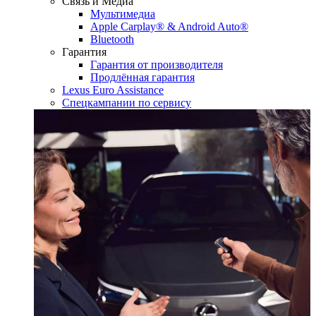
Связь и Медиа
Мультимедиа
Apple Carplay® & Android Auto®
Bluetooth
Гарантия
Гарантия от производителя
Продлённая гарантия
Lexus Euro Assistance
Спецкампании по сервису