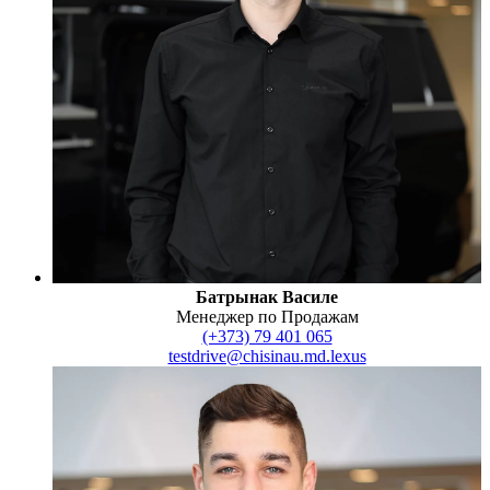
Батрынак Василе
Менеджер по Продажам
(+373) 79 401 065
testdrive@chisinau.md.lexus