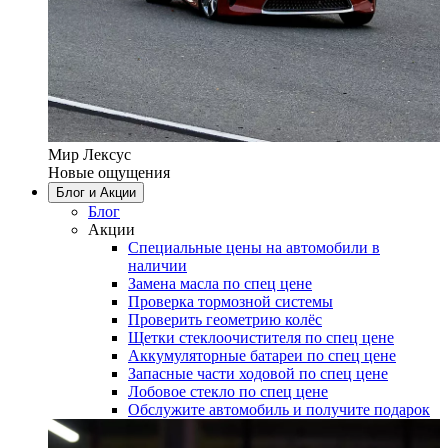
Мир Лексус
Новые ощущения
Блог и Акции
Блог
Акции
Специальные цены на автомобили в
наличии
Замена масла по спец цене
Проверка тормозной системы
Проверить геометрию колёс
Щетки стеклоочистителя по спец цене
Аккумуляторные батареи по спец цене
Запасные части ходовой по спец цене
Лобовое стекло по спец цене
Обслужите автомобиль и получите подарок