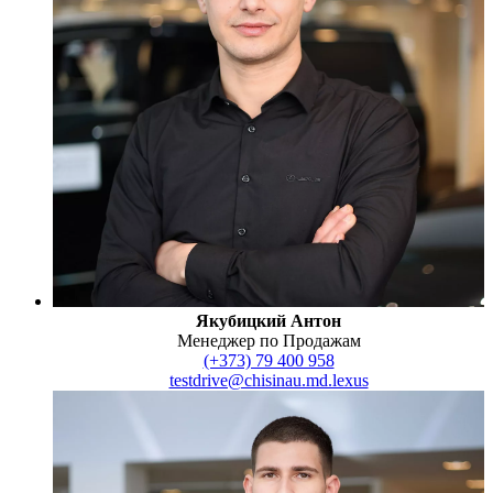
Якубицкий Антон
Менеджер по Продажам
(+373) 79 400 958
testdrive@chisinau.md.lexus