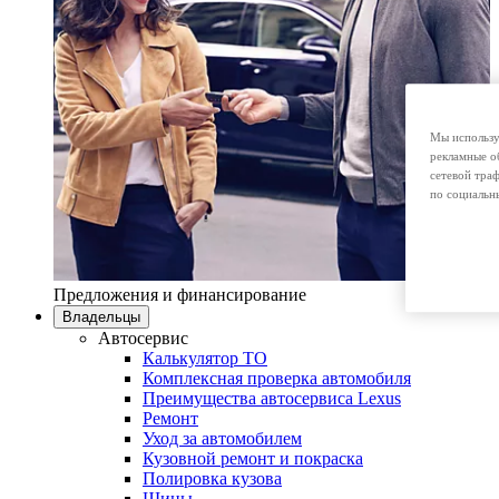
Мы использу
рекламные о
сетевой тра
по социальн
Предложения и финансирование
Владельцы
Автосервис
Калькулятор ТО
Комплексная проверка автомобиля
Преимущества автосервиса Lexus
Ремонт
Уход за автомобилем
Кузовной ремонт и покраска
Полировка кузова
Шины