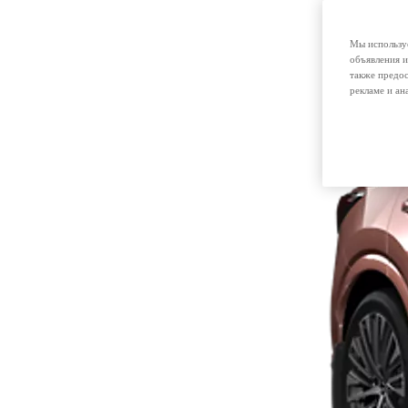
Мы используе
объявления и
также предос
рекламе и ан