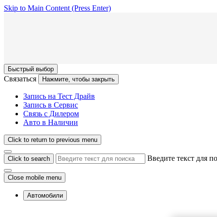
Skip to Main Content
(Press Enter)
Быстрый выбор
Связаться
Нажмите, чтобы закрыть
Запись на Тест Драйв
Запись в Сервис
Связь с Дилером
Авто в Наличии
Click to return to previous menu
Введите текст для п
Click to search
Close mobile menu
Автомобили