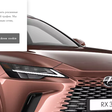
вать рекламные
ой трафик. Мы
ным сетям,
айлов cookie