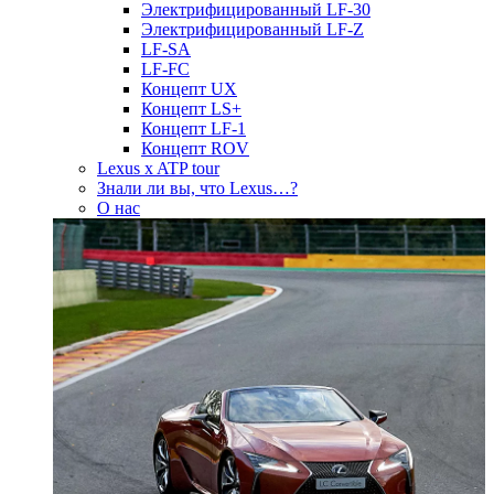
Электрифицированный LF-30
Электрифицированный LF-Z
LF-SA
LF-FC
Концепт UX
Концепт LS+
Концепт LF-1
Концепт ROV
Lexus x ATP tour
Знали ли вы, что Lexus…?
О нас