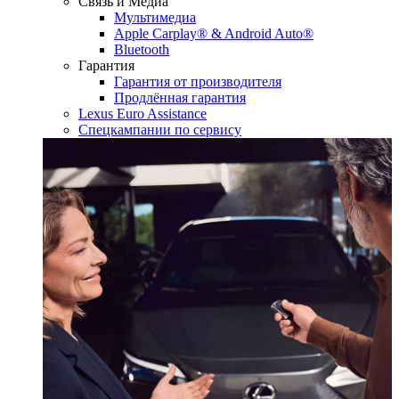
Связь и Медиа
Мультимедиа
Apple Carplay® & Android Auto®
Bluetooth
Гарантия
Гарантия от производителя
Продлённая гарантия
Lexus Euro Assistance
Спецкампании по сервису