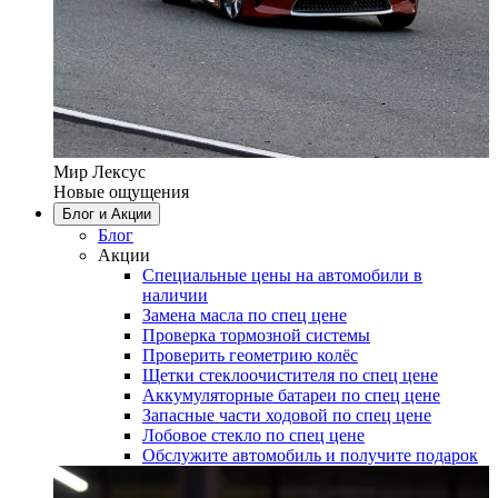
Мир Лексус
Новые ощущения
Блог и Акции
Блог
Акции
Специальные цены на автомобили в
наличии
Замена масла по спец цене
Проверка тормозной системы
Проверить геометрию колёс
Щетки стеклоочистителя по спец цене
Аккумуляторные батареи по спец цене
Запасные части ходовой по спец цене
Лобовое стекло по спец цене
Обслужите автомобиль и получите подарок