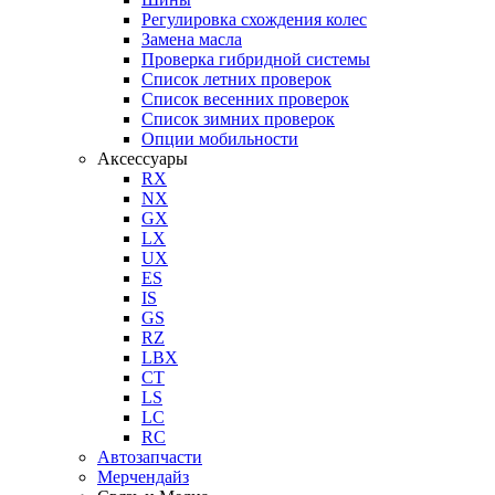
Регулировка схождения колес
Замена масла
Проверка гибридной системы
Список летних проверок
Список весенних проверок
Список зимних проверок
Опции мобильности
Аксессуары
RX
NX
GX
LX
UX
ES
IS
GS
RZ
LBX
CT
LS
LC
RC
Автозапчасти
Мерчендайз