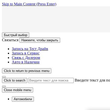
Skip to Main Content
(Press Enter)
Быстрый выбор
Связаться
Нажмите, чтобы закрыть
Запись на Тест Драйв
Запись в Сервис
Связь с Дилером
Авто в Наличии
Click to return to previous menu
Введите текст для п
Click to search
Close mobile menu
Автомобили