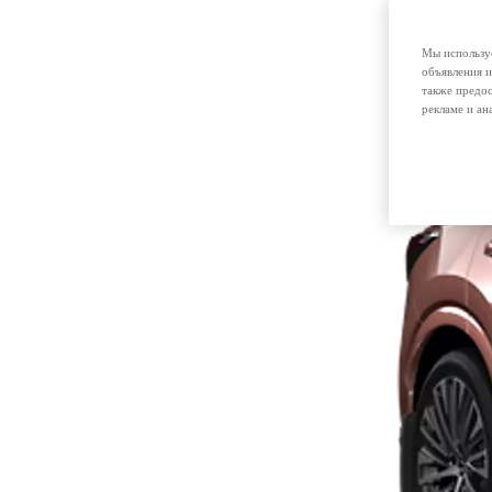
Мы используе
объявления и
также предос
рекламе и ан