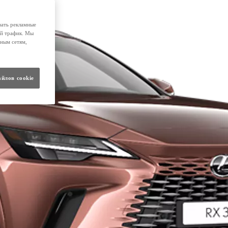
вать рекламные
ой трафик. Мы
ным сетям,
айлов cookie