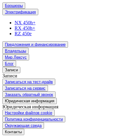
Брошюры
Электрификация
NX 450h+
RX 450h+
RZ 450e
Предложения и финансирование
Владельцы
Мир Лексус
Блог
Записи
Записи
Записаться на тест-драйв
Записаться на сервис
Заказать обратный звонок
Юридическая информация
Юридическая информация
Настройки файлов cookie
Политика конфиденциальности
Окружающая среда
Контакты