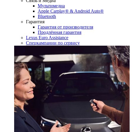
Связь и Медиа
Мультимедиа
Apple Carplay® & Android Auto®
Bluetooth
Гарантия
Гарантия от производителя
Продлённая гарантия
Lexus Euro Assistance
Спецкампании по сервису