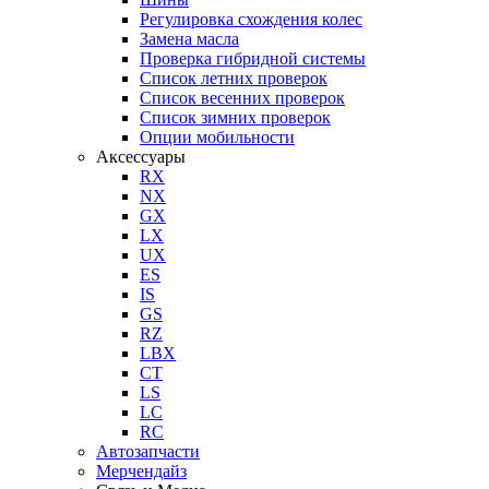
Регулировка схождения колес
Замена масла
Проверка гибридной системы
Список летних проверок
Список весенних проверок
Список зимних проверок
Опции мобильности
Аксессуары
RX
NX
GX
LX
UX
ES
IS
GS
RZ
LBX
CT
LS
LC
RC
Автозапчасти
Мерчендайз