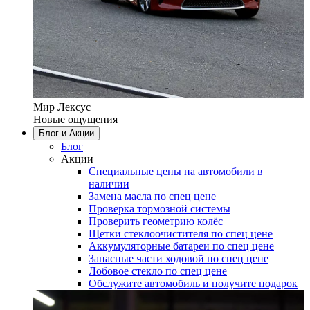
Мир Лексус
Новые ощущения
Блог и Акции
Блог
Акции
Специальные цены на автомобили в
наличии
Замена масла по спец цене
Проверка тормозной системы
Проверить геометрию колёс
Щетки стеклоочистителя по спец цене
Аккумуляторные батареи по спец цене
Запасные части ходовой по спец цене
Лобовое стекло по спец цене
Обслужите автомобиль и получите подарок