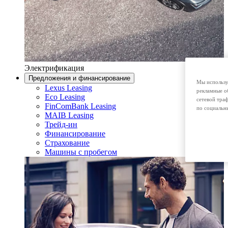
Электрификация
Предложения и финансирование
Мы использу
Lexus Leasing
рекламные о
Eco Leasing
сетевой тра
FinComBank Leasing
по социальн
MAIB Leasing
Трейд-ин
Финансирование
Страхование
Машины с пробегом