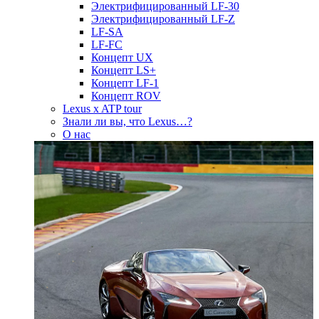
Электрифицированный LF-30
Электрифицированный LF-Z
LF-SA
LF-FC
Концепт UX
Концепт LS+
Концепт LF-1
Концепт ROV
Lexus x ATP tour
Знали ли вы, что Lexus…?
О нас