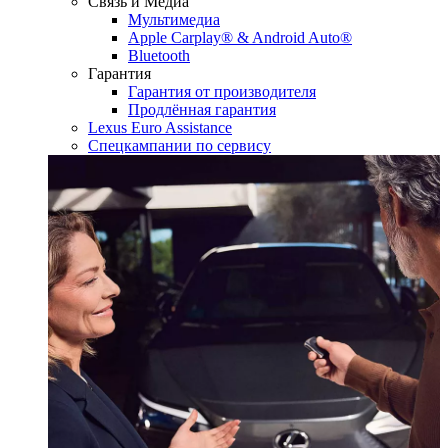
Связь и Медиа
Мультимедиа
Apple Carplay® & Android Auto®
Bluetooth
Гарантия
Гарантия от производителя
Продлённая гарантия
Lexus Euro Assistance
Спецкампании по сервису