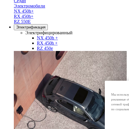
Седан
Электромобили
NX 450h+
RX 450h+
RZ 550E
Электрификация
Электрифицированный
NX 450h +
RX 450h +
RZ 450e
Мы использу
рекламные о
сетевой тра
по социальн