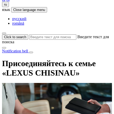
ru
язык
Close language menu
русский
română
Введите текст для
Click to search
поиска
Notification bell
Присоединяйтесь к семье
«LEXUS CHISINAU»