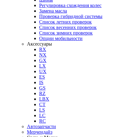
Регулировка схождения колес
Замена масла
Проверка гибридной системы
Список летних проверок
Список весенних проверок
Список зимних проверок
Опции мобильности
Аксессуары
RX
NX
GX
LX
UX
ES
IS
GS
RZ
LBX
CT
LS
LC
RC
Автозапчасти
Мерчендайз