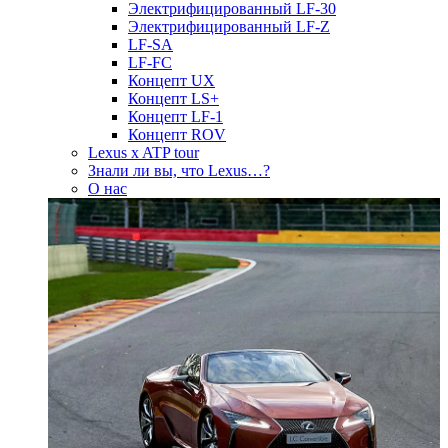
Электрифицированный LF-30
Электрифицированный LF-Z
LF-SA
LF-FC
Концепт UX
Концепт LS+
Концепт LF-1
Концепт ROV
Lexus x ATP tour
Знали ли вы, что Lexus…?
О нас