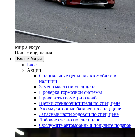
Мир Лексус
Новые ощущения
Блог и Акции
Блог
Акции
Специальные цены на автомобили в
наличии
Замена масла по спец цене
Проверка тормозной системы
Проверить геометрию колёс
Щетки стеклоочистителя по спец цене
Аккумуляторные батареи по спец цене
Запасные части ходовой по спец цене
Лобовое стекло по спец цене
Обслужите автомобиль и получите подарок