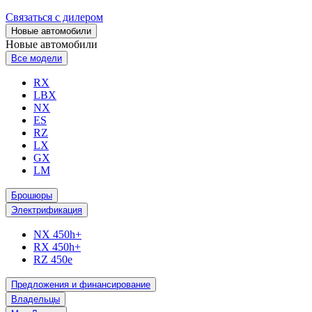
Связаться с дилером
Новые автомобили
Новые автомобили
Все модели
RX
LBX
NX
ES
RZ
LX
GX
LM
Брошюры
Электрификация
NX 450h+
RX 450h+
RZ 450e
Предложения и финансирование
Владельцы