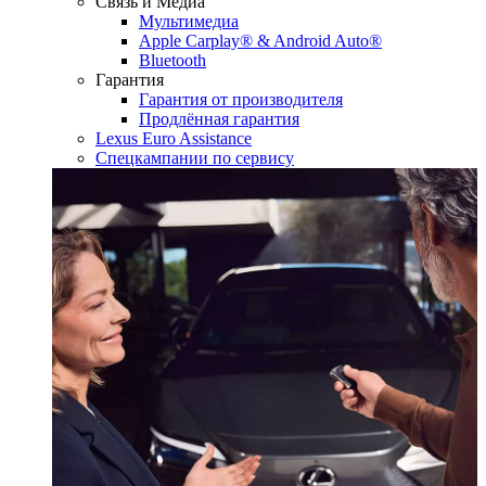
Связь и Медиа
Мультимедиа
Apple Carplay® & Android Auto®
Bluetooth
Гарантия
Гарантия от производителя
Продлённая гарантия
Lexus Euro Assistance
Спецкампании по сервису