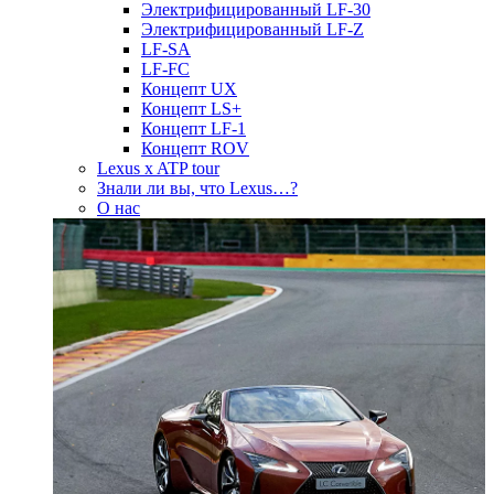
Электрифицированный LF-30
Электрифицированный LF-Z
LF-SA
LF-FC
Концепт UX
Концепт LS+
Концепт LF-1
Концепт ROV
Lexus x ATP tour
Знали ли вы, что Lexus…?
О нас