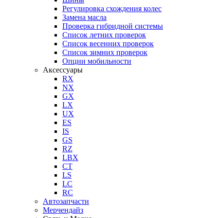
Регулировка схождения колес
Замена масла
Проверка гибридной системы
Список летних проверок
Список весенних проверок
Список зимних проверок
Опции мобильности
Аксессуары
RX
NX
GX
LX
UX
ES
IS
GS
RZ
LBX
CT
LS
LC
RC
Автозапчасти
Мерчендайз