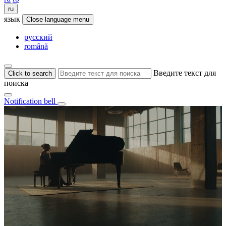
ru
язык
Close language menu
русский
română
Введите текст для
Click to search
поиска
Notification bell
0:10 / 0:18