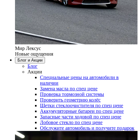
Мир Лексус
Новые ощущения
Блог и Акции
Блог
Акции
Специальные цены на автомобили в
наличии
Замена масла по спец цене
Проверка тормозной системы
Проверить геометрию колёс
Щетки стеклоочистителя по спец цене
Аккумуляторные батареи по спец цене
Запасные части ходовой по спец цене
Лобовое стекло по спец цене
Обслужите автомобиль и получите подарок