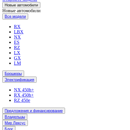
Новые автомобили
Новые автомобили
Все модели
RX
LBX
NX
ES
RZ
LX
GX
LM
Брошюры
Электрификация
NX 450h+
RX 450h+
RZ 450e
Предложения и финансирование
Владельцы
Мир Лексус
Блог