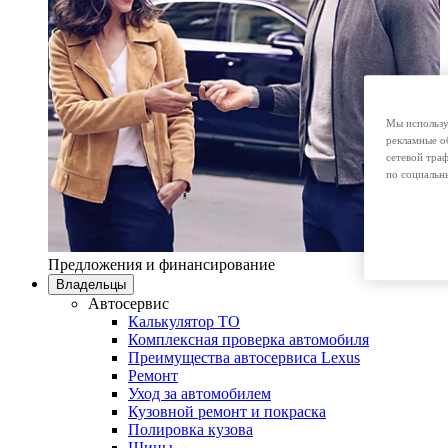
Мы использу
рекламные о
сетевой тра
по социальн
Предложения и финансирование
Владельцы
Автосервис
Калькулятор ТО
Комплексная проверка автомобиля
Преимущества автосервиса Lexus
Ремонт
Уход за автомобилем
Кузовной ремонт и покраска
Полировка кузова
Шины